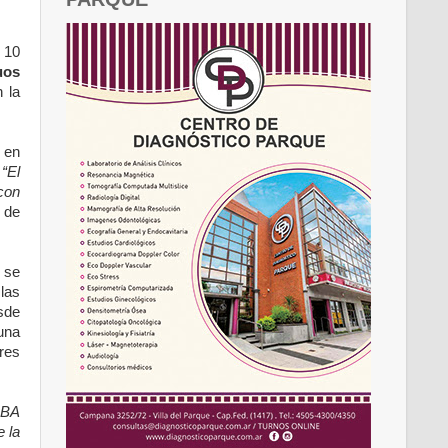
 10
uos
 la
o en
“El
con
 de
 se
 las
sde
una
res
UBA
e la