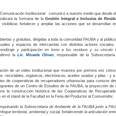
de Comunicación Institucional comunicó a nuestro medio que desde el
ealizará la Semana de la
Gestión Integral e Inclusiva de Resid
sibilizar, fortalecer y ampliar las acciones que se desarrollan en
biertas y gratuitas, dirigidas a toda la comunidad FAUBA y al públic
suales y espacios de intercambio con distintos actores sociales.
rendizaje y participación en torno a los residuos y su vínculo 
 afirmó la
Lic. Micaela Olivan
, responsable de la Subsecretaría
ación de un video institucional que muestra por primera vez cómo
 -reciclables, orgánicos, electrónicos, aceites usados y pilas - y a
antes de cooperativas de recuperadores urbanos/as para conocer de
ntegrantes de un Centro de Estudios de la FAUBA, la proyección de 
orre la construcción histórica de las Cooperativas de Recuperado
 en el stand de la Facultad en la Feria del Productor al Consumidor.
e impulsando la Subsecretaría de Ambiente de la FAUBA junto a FA
ue territorial, ambiental y social, fortaleciendo la articulación entr