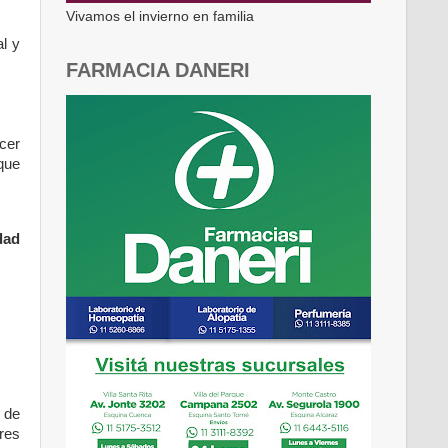
Vivamos el invierno en familia
l y
FARMACIA DANERI
ocer
que
dad
s de
res