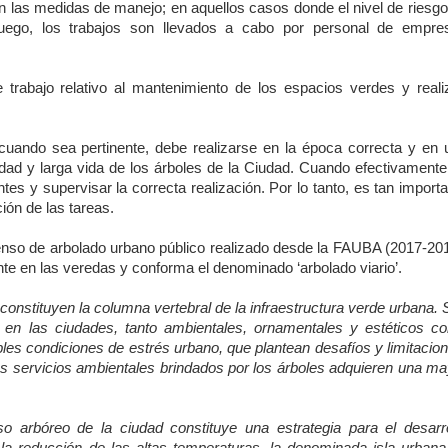
an las medidas de manejo; en aquellos casos donde el nivel de riesg
Luego, los trabajos son llevados a cabo por personal de empre
e trabajo relativo al mantenimiento de los espacios verdes y reali
cuando sea pertinente, debe realizarse en la época correcta y en 
ridad y larga vida de los árboles de la Ciudad. Cuando efectivament
tes y supervisar la correcta realización. Por lo tanto, es tan import
ión de las tareas.
enso de arbolado urbano público realizado desde la FAUBA (2017-201
nte en las veredas y conforma el denominado ‘arbolado viario’.
 constituyen la columna vertebral de la infraestructura verde urbana.
 en las ciudades, tanto ambientales, ornamentales y estéticos c
ples condiciones de estrés urbano, que plantean desafíos y limitacio
os servicios ambientales brindados por los árboles adquieren una ma
so arbóreo de la ciudad constituye una estrategia para el desarro
la reducción de las altas temperaturas, la denominada isla urbana