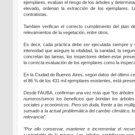
ejemplares, evalúan el riesgo de los árboles y determin
elevado, ordenan la extracción de los ejemplares. 
contratistas.
También verifican el correcto cumplimiento del plan d
relevamientos de la vegetación, entre otros.
Es decir, cada práctica debe ser ejecutada siempre y 
intensidad que asegure la vitalidad, la sanidad, la segu
concretan las tareas, los inspectores deben estar presen
la correcta evaluación de los ejemplares como la inspecc
En la Ciudad de Buenos Aires, según datos del último c
el 86 % de los 431 mil ejemplares existentes, está prese
Desde FAUBA, confirman una vez más que
“los árboles
numerosísimos los beneficios que brindan los árboles
sociales y económicos. Pero sin duda, frente a las múlti
sumado a la actual problemática del cambio climático, l
relevancia”.
“Por ello conservar, mantener e incrementar el recur
sustentable de la misma. Los árboles contribuyen con 