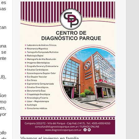
o es
sas
zan
una
e se
ante
8),
 Son
omo
nes,
yor
llo
Vivamos el invierno en familia
 de