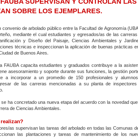
 FAUBA SUPERVISAN Y CONTROLAN LAS
ZAN SOBRE LOS EJEMPLARES.
n convenio de arbolado público entre la Facultad de Agronomía (UBA
rteño, mediante el cual estudiantes y egresados/as de las carreras
anificación y Diseño del Paisaje, Ciencias Ambientales y Jardine
aciones técnicas e inspeccionan la aplicación de buenas prácticas en
 Ciudad de Buenos Aires.
la FAUBA capacita estudiantes y graduados contribuye a la asisten
ene asesoramiento y soporte durante sus funciones, la gestión port
e a incorporar a un promedio de 150 profesionales y alumnos
resar de las carreras mencionadas a su planta de inspectores
o.
 se ha concretado una nueva etapa del acuerdo con la novedad que
rrera de Ciencias Ambientales.
 realizan?
ores/as supervisan las tareas del arbolado en todas las Comunas de
ccionan las plantaciones y tareas de mantenimiento de los nue