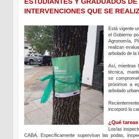
ESTUDIANTES Y GRADUADOS DE
INTERVENCIONES QUE SE REALI
Está vigente u
el Gobierno po
Agronomía, Pl
realizan evalu
arbolado de la
Así, mientras 
técnica, manti
se compromet
próximos a eg
arbolado urban
Recientemente
incorporó la ca
¿Qué tareas
Los/as inspect
CABA. Específicamente supervisan las podas, inspe