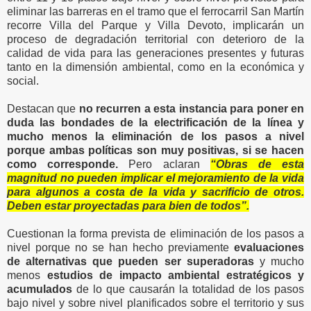
eliminar las barreras en el tramo que el ferrocarril San Martín
recorre Villa del Parque y Villa Devoto, implicarán un
proceso de degradación territorial con deterioro de la
calidad de vida para las generaciones presentes y futuras
tanto en la dimensión ambiental, como en la económica y
social.
Destacan que
no recurren a esta instancia para poner en
duda las bondades de la electrificación de la línea y
mucho menos la eliminación de los pasos a nivel
porque ambas políticas son muy positivas, si se hacen
como corresponde.
Pero aclaran
“Obras de esta
magnitud no pueden implicar el mejoramiento de la vida
para algunos a costa de la vida y sacrificio de otros.
Deben estar proyectadas para bien de todos”.
Cuestionan la forma prevista de eliminación de los pasos a
nivel porque no se han hecho previamente
evaluaciones
de alternativas
que pueden ser superadoras
y mucho
menos
estudios de impacto ambiental estratégicos y
acumulados
de lo que causarán la totalidad de los pasos
bajo nivel y sobre nivel planificados sobre el territorio y sus