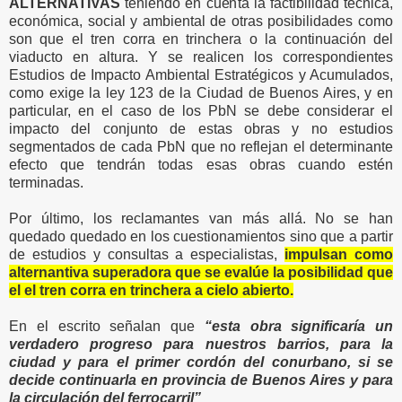
ALTERNATIVAS
teniendo en cuenta la factibilidad técnica,
económica, social y ambiental de otras posibilidades como
son que el tren corra en trinchera o la continuación del
viaducto en altura. Y se realicen los correspondientes
Estudios de Impacto Ambiental Estratégicos y Acumulados,
como exige la ley 123 de la Ciudad de Buenos Aires, y en
particular, en el caso de los PbN se debe considerar el
impacto del conjunto de estas obras y no estudios
segmentados de cada PbN que no reflejan el determinante
efecto que tendrán todas esas obras cuando estén
terminadas.
Por último, los reclamantes van más allá. No se han
quedado quedado en los cuestionamientos sino que a partir
de estudios y consultas a especialistas,
impulsan como
alternantiva superadora que se evalúe la posibilidad que
el el tren corra en trinchera a cielo abierto.
En el escrito señalan que
“esta obra significaría un
verdadero progreso para nuestros barrios, para la
ciudad y para el primer cordón del conurbano, si se
decide continuarla en provincia de Buenos Aires y para
la circulación del ferrocarril”