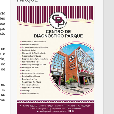
cto
des
una
mplo
más
 un
s o
ia,
o de
 de
 es
 el
 de
ran