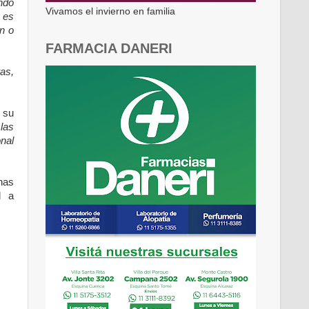
ndo
Vivamos el invierno en familia
 es
n o
FARMACIA DANERI
tas,
r su
las
nal
nas
l a