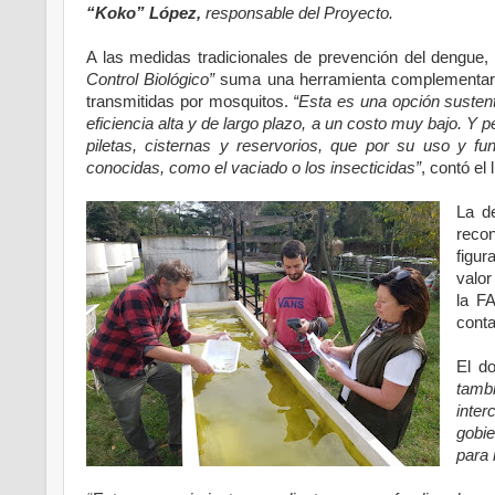
“Koko” López,
responsable del Proyecto.
A las medidas tradicionales de prevención del dengue,
Control Biológico”
suma una herramienta complementari
transmitidas por mosquitos.
“Esta es una opción susten
eficiencia alta y de largo plazo, a un costo muy bajo. Y
piletas, cisternas y reservorios, que por su uso y 
conocidas, como el vaciado o los insecticidas”
, contó el 
La de
recon
figur
valor
la F
conta
El d
tamb
inter
gobi
para 