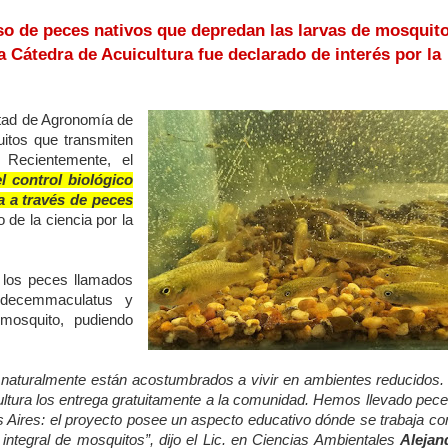
o de peces nativos que depredan las larvas de mosquit
 Cátedra de Acuicultura fue declarado de interés por la
ltad de Agronomía de
uitos que transmiten
Recientemente, el
l control biológico
 a través de peces
 de la ciencia por la
 los peces llamados
decemmaculatus y
mosquito, pudiendo
e naturalmente están acostumbrados a vivir en ambientes reducidos.
uicultura los entrega gratuitamente a la comunidad. Hemos llevado pec
 Aires: el proyecto posee un aspecto educativo dónde se trabaja con
integral de mosquitos”
, dijo el Lic. en Ciencias Ambientales
Alejan