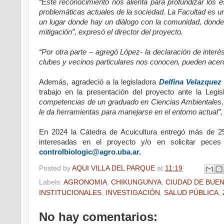
“Este reconocimiento nos alienta para profundizar los 
problemáticas actuales de la sociedad. La Facultad es 
un lugar donde hay un diálogo con la comunidad, donde
mitigación”,
expresó el director del proyecto.
“Por otra parte – agregó López- la declaración de inter
clubes y vecinos particulares nos conocen, pueden acerc
Además, agradeció a la legisladora
Delfina Velazquez
trabajo en la presentación del proyecto ante la Legis
competencias de un graduado en Ciencias Ambientales, e
le da herramientas para manejarse en el entorno actual”
En 2024 la Cátedra de Acuicultura entregó más de 2
interesadas en el proyecto y/o en solicitar pece
controlbiologic@agro.uba.ar.
Posted by
AQUI VILLA DEL PARQUE
at
11:19
Labels:
AGRONOMIA
,
CHIKUNGUNYA
,
CIUDAD DE BUEN
INSTITUCIONALES
,
INVESTIGACIÓN
,
SALUD PÚBLICA
,
No hay comentarios: