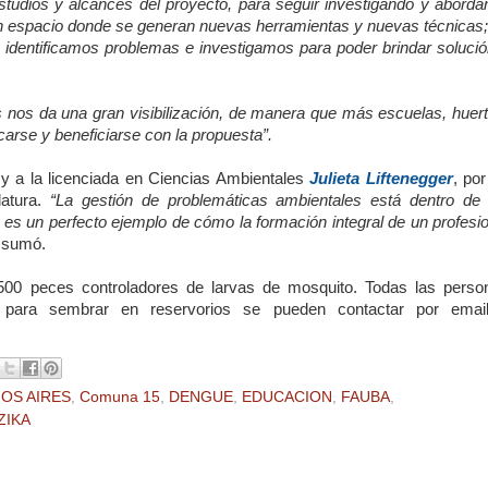
estudios y alcances del proyecto, para seguir investigando y aborda
un espacio donde se generan nuevas herramientas y nuevas técnicas;
 identificamos problemas e investigamos para poder brindar solució
és nos da una gran visibilización, de manera que más escuelas, huer
arse y beneficiarse con la propuesta”.
y a la licenciada en Ciencias Ambientales
Julieta Liftenegger
, po
latura.
“La gestión de problemáticas ambientales está dentro de 
s un perfecto ejemplo de cómo la formación integral de un profesio
,
sumó.
500 peces controladores de larvas de mosquito. Todas las perso
s para sembrar en reservorios se pueden contactar por emai
OS AIRES
,
Comuna 15
,
DENGUE
,
EDUCACION
,
FAUBA
,
ZIKA