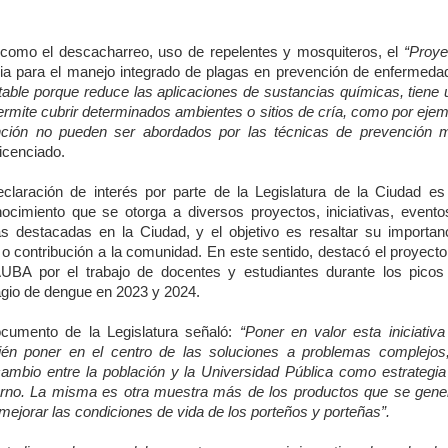
 como el descacharreo, uso de repelentes y mosquiteros, el
“Proye
a para el manejo integrado de plagas en prevención de enfermeda
table porque reduce las aplicaciones de sustancias químicas, tiene 
 permite cubrir determinados ambientes o sitios de cría, como por eje
función no pueden ser abordados por las técnicas de prevención 
licenciado.
claración de interés por parte de la Legislatura de la Ciudad es
ocimiento que se otorga a diversos proyectos, iniciativas, evento
as destacadas en la Ciudad, y el objetivo es resaltar su importanc
 o contribución a la comunidad. En este sentido, destacó el proyect
AUBA por el trabajo de docentes y estudiantes durante los picos
gio de dengue en 2023 y 2024.
ocumento de la Legislatura señaló:
“Poner en valor esta iniciativa
ién poner en el centro de las soluciones a problemas complejos,
cambio entre la población y la Universidad Pública como estrategia
erno. La misma es otra muestra más de los productos que se gene
mejorar las condiciones de vida de los porteños y porteñas”.