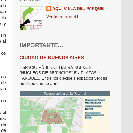
tado
AQUI VILLA DEL PARQUE
ían
Ver todo mi perfil
mplo
s y
 un
 al
IMPORTANTE...
los
CIUDAD DE BUENOS AIRES
ESPACIO PÚBLICO. HABRÁ NUEVOS
"NÚCLEOS DE SERVICIOS" EN PLAZAS Y
los
PARQUES. Entre los dieciséis espacios verdes
 de
públicos que se abre...
dan
ión
 el
ura.
o de
 de