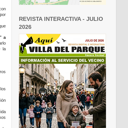
 con
por
REVISTA INTERACTIVA - JULIO
2026
que
” a
arlo
 la
ros
los
ión
ida
mos