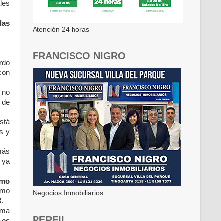
les
das
Atención 24 horas
FRANCISCO NIGRO
rdo
 con
, no
 de
está
s y
 más
 ya
omo
omo
Negocios Inmobiliarios
3.
rama
PERFIL
 es