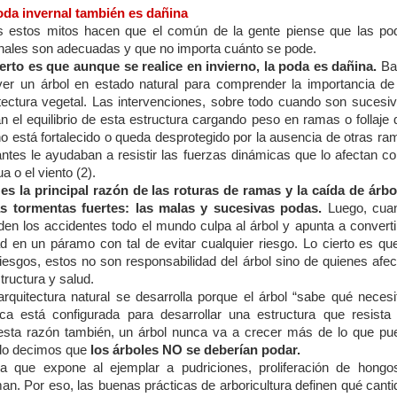
oda invernal también es dañina
s estos mitos hacen que el común de la gente piense que las po
nales son adecuadas y que no importa cuánto se pode.
erto es que aunque se realice en invierno, la poda es dañina.
Ba
ver un árbol en estado natural para comprender la importancia de
tectura vegetal. Las intervenciones, sobre todo cuando son sucesiv
an el equilibrio de esta estructura cargando peso en ramas o follaje
o está fortalecido o queda desprotegido por la ausencia de otras ra
ntes le ayudaban a resistir las fuerzas dinámicas que lo afectan c
ua o el viento (2).
es la principal razón de las roturas de ramas y la caída de árbo
as tormentas fuertes: las malas y sucesivas podas.
Luego, cua
en los accidentes todo el mundo culpa al árbol y apunta a convertir
d en un páramo con tal de evitar cualquier riesgo. Lo cierto es que
iesgos, estos no son responsabilidad del árbol sino de quienes afec
tructura y salud.
rquitectura natural se desarrolla porque el árbol “sabe qué necesit
ca está configurada para desarrollar una estructura que resista 
esta razón también, un árbol nunca va a crecer más de lo que pu
ndo decimos que
los árboles NO se deberían podar.
 que expone al ejemplar a pudriciones, proliferación de hongo
an. Por eso, las buenas prácticas de arboricultura definen qué cant