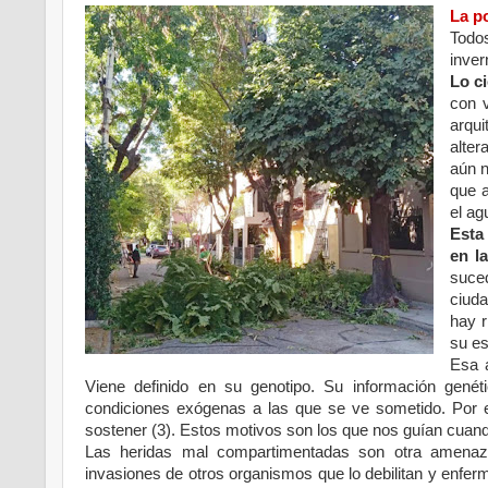
La p
Todo
inver
Lo ci
con 
arqui
alter
aún n
que a
el ag
Esta 
en l
suced
ciuda
hay r
su es
Esa a
Viene definido en su genotipo. Su información genéti
condiciones exógenas a las que se ve sometido. Por 
sostener (3). Estos motivos son los que nos guían cua
Las heridas mal compartimentadas son otra amenaza
invasiones de otros organismos que lo debilitan y enferm