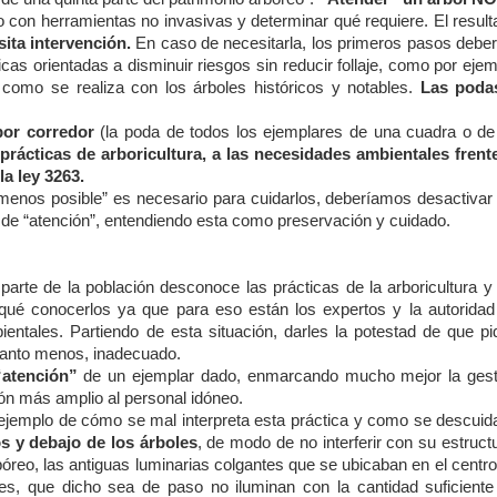
o con herramientas no invasivas y determinar qué requiere. El resul
ita intervención.
En caso de necesitarla, los primeros pasos deber
nicas orientadas a disminuir riesgos sin reducir follaje, como por eje
como se realiza con los árboles históricos y notables.
Las poda
por corredor
(la poda de todos los ejemplares de una cuadra o de
prácticas de arboricultura, a las necesidades ambientales frente
la ley 3263.
 menos posible” es necesario para cuidarlos, deberíamos desactivar 
 de “atención”, entendiendo esta como preservación y cuidado.
te de la población desconoce las prácticas de la arboricultura y 
 qué conocerlos ya que para eso están los expertos y la autoridad
entales. Partiendo de esta situación, darles la potestad de que pi
uanto menos, inadecuado.
 “atención”
de un ejemplar dado, enmarcando mucho mejor la gest
ón más amplio al personal idóneo.
ejemplo de cómo se mal interpreta esta práctica y como se descuida
os y debajo de los árboles
, de modo de no interferir con su estruct
bóreo, las antiguas luminarias colgantes que se ubicaban en el centr
s, que dicho sea de paso no iluminan con la cantidad suficiente