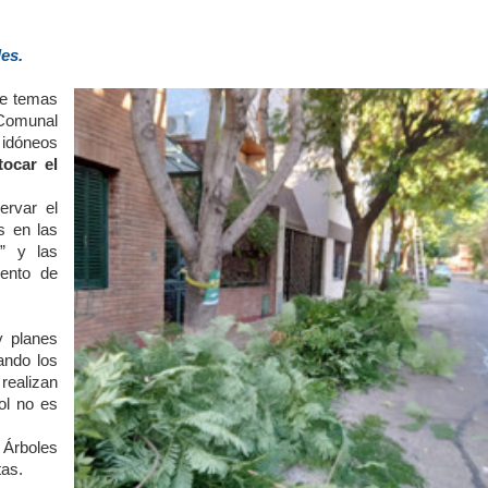
es.
re temas
 Comunal
s idóneos
tocar el
rvar el
s en las
r” y las
mento de
 planes
ando los
realizan
ol no es
 Árboles
as.