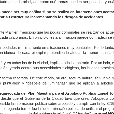
estado de cada árbol, así como qué ramas pueden ser podadas y cuá
a puede ser muy dañina si no se realiza en intervenciones acota
rar su estructura incrementando los riesgos de accidentes.
dente Mainieri mencionó que las podas comunales se realizan de acue
 cada cinco años. En principio, esta afirmación parece contradecirse
 ser podados mínimamente en situaciones muy puntuales. Por lo tanto
ción idónea de cada ejemplar pretendiendo afectar la menor cantidad
y en todas las de la ciudad, implica todo lo contrario. Por un lado, 
nción, yendo contra sus necesidades biológicas, las buenas práctica
en forma reiterada. De este modo, su arquitectura natural se vuelve
s puntuales” y “despeje de luminarias” que se aplican a árboles
 equivocada del Plan Maestro para el Arbolado Público Lineal T
a desde que el Gobierno de la Ciudad tuvo que crear Arbopedia c
esible la información pública sobre arbolado y cumplir con la ley 326
te segundo tomo, fue la “determinación política de unificar el prog
de una quinta parte del patrimonio arbóreo”.
“Atender” un árbol NO