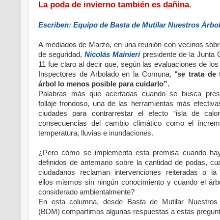
La poda de invierno también es dañina.
Escriben: Equipo de Basta de Mutilar Nuestros Árbol
A mediados de Marzo, en una reunión con vecinos sob
de seguridad,
Nicolás Mainieri
presidente de la Junta
11 fue claro al decir que, según las evaluaciones de lo
Inspectores de Arbolado en la Comuna, “
se trata de 
árbol lo menos posible para cuidarlo”.
Palabras más que acertadas cuando se busca prese
follaje frondoso, una de las herramientas más efectiva
ciudades para contrarrestar el efecto “isla de calo
consecuencias del cambio climático como el incre
temperatura, lluvias e inundaciones.
¿Pero cómo se implementa esta premisa cuando hay
definidos de antemano sobre la cantidad de podas, cu
ciudadanos reclaman intervenciones reiteradas o la 
ellos mismos sin ningún conocimiento y cuando el árb
considerado ambientalmente?
En esta columna, desde Basta de Mutilar Nuestros
(BDM) compartimos algunas respuestas a estas pregunt