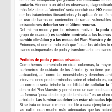
podarlo.
Atender a un árbol es observarlo, diagnosticarl
más feliz de esta “atención” sería concluir que
NO neces
ser los tratamientos fitosanitarios y la aplicación de téc
el uso de barras de contención de ramas vulnerables 
extracciones deberían ser el último recurso.
Del mismo modo y por los mismos motivos,
la poda 
grupo de cuadras)
es también contraria a las buenas 
cambio climático y a las metas del Plan Maestro y de 
Entonces, si demostrado está que “tocar los árboles lo
planes quinquenales de poda y transformarlos en planes
Pedidos de poda y podas privadas
Como hemos comentado en otras columnas, la mayor par
parámetros de cuidado de los árboles (y no tiene por
aplicación), así como las necesidades y derechos ambi
intervenciones predeterminadas sobre el arbolado es, c
Lo correcto sería brindar la posibilidad de
solicitar la
dentro del Plan Maestro y permitiendo un campo de acci
La famosa “poda de despeje de luminarias” es un claro 
arbolado.
Las luminarias deberían estar ubicadas lej
Si se trata de tocar lo menos posible a cada ejemplar ar
las calles eran mucho más adecuadas que las actuale