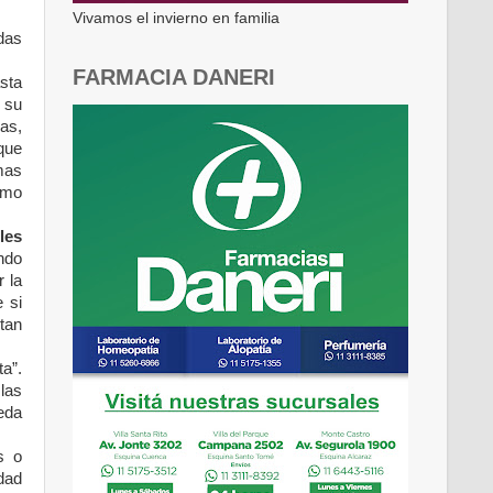
Vivamos el invierno en familia
das
FARMACIA DANERI
sta
 su
as,
 que
mas
omo
les
ndo
 la
 si
tan
a”.
las
eda
s o
idad