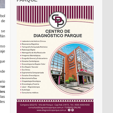
bol
 de
 se
fán
eso
aje
que
uede
rio
rse
ies
las
des