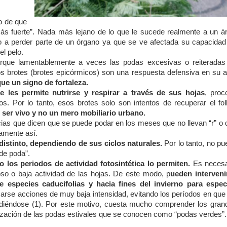
o de que
más fuerte”. Nada más lejano de lo que le sucede realmente a un ár
o a perder parte de un órgano ya que se ve afectada su capacidad
el pelo.
porque lamentablemente a veces las podas excesivas o reiteradas
os brotes (brotes epicórmicos) son una respuesta defensiva en su a
ue un signo de fortaleza.
e les permite nutrirse y respirar a través de sus hojas
, proc
. Por lo tanto, esos brotes solo son intentos de recuperar el foll
ser vivo y no un mero mobiliario urbano.
ias que dicen que se puede podar en los meses que no llevan “r” o 
amente así.
istinto, dependiendo de sus ciclos naturales.
Por lo tanto, no p
 de poda”.
os periodos de actividad fotosintética lo permiten.
Es necesa
oso o baja actividad de las hojas. De este modo, p
ueden interveni
 especies caducifolias y hacia fines del invierno para espec
rse acciones de muy baja intensidad, evitando los períodos en que 
andiéndose (1). Por este motivo, cuesta mucho comprender los gran
alización de las podas estivales que se conocen como “podas verdes”.