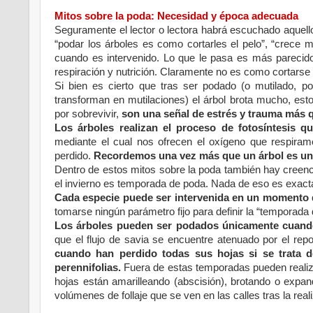
Mitos sobre la poda: Necesidad y época adecuada
Seguramente el lector o lectora habrá escuchado aquell
“podar los árboles es como cortarles el pelo”, “crece 
cuando es intervenido. Lo que le pasa es más parecid
respiración y nutrición. Claramente no es como cortarse 
Si bien es cierto que tras ser podado (o mutilado, 
transforman en mutilaciones) el árbol brota mucho, est
por sobrevivir,
son una señal de estrés y trauma más q
Los árboles realizan el proceso de fotosíntesis qu
mediante el cual nos ofrecen el oxígeno que respiramos
perdido.
Recordemos una vez más que un árbol es un 
Dentro de estos mitos sobre la poda también hay creenc
el invierno es temporada de poda. Nada de eso es exact
Cada especie puede ser intervenida en un momento d
tomarse ningún parámetro fijo para definir la “temporada
Los árboles pueden ser podados únicamente cuando l
que el flujo de savia se encuentre atenuado por el rep
cuando han perdido todas sus hojas si se trata de
perennifolias.
Fuera de estas temporadas pueden realiza
hojas están amarilleando (abscisión), brotando o exp
volúmenes de follaje que se ven en las calles tras la re