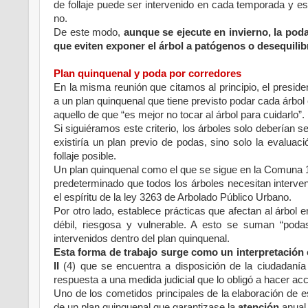
de follaje puede ser intervenido en cada temporada y 
no.
De este modo,
aunque se ejecute en invierno, la pod
que eviten exponer el árbol a patógenos o desequilib
Plan quinquenal y poda por corredores
En la misma reunión que citamos al principio, el presi
a un plan quinquenal que tiene previsto podar cada árbol
aquello de que “es mejor no tocar al árbol para cuidarlo”.
Si siguiéramos este criterio, los árboles solo deberían
existiría un plan previo de podas, sino solo la evalua
follaje posible.
Un plan quinquenal como el que se sigue en la Comuna 11 
predeterminado que todos los árboles necesitan interve
el espíritu de la ley 3263 de Arbolado Público Urbano.
Por otro lado, establece prácticas que afectan al árbol 
débil, riesgosa y vulnerable. A esto se suman “poda
intervenidos dentro del plan quinquenal.
Esta forma de trabajo surge como un interpretación
II
(4) que se encuentra a disposición de la ciudadaní
respuesta a una medida judicial que lo obligó a hacer acc
Uno de los cometidos principales de la elaboración de es
de un plan quinquenal que garantizase la
atención
anual 