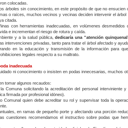
ueron colocadas.
 los árboles sin conocimiento, en este propósito de que no ensucien
mas o raíces, muchos vecinos y vecinas deciden intervenir el árbol 
ya citada.
dañinas con herramientas inadecuadas, en volúmenes desmedidos 
vida e incrementan el riesgo de rotura y caída.
mbiente y a la salud pública,
dedicaría una “atención quinquenal
as intervenciones privadas, tanto para tratar el árbol afectado y ayud
rando en la educación y transmisión de la información para que
ohibiciones legales respecto a su maltrato.
 poda inadecuada
idado ni conocimiento o insisten en podas innecesarias, muchos ot
en tomar algunos recaudos:
la Comuna solicitando la acreditación del personal interviniente y 
ca firmada por profesional idóneo).
do Comunal quien debe acreditar su rol y supervisar toda la operac
nte.
puntuales, en ramas de pequeño porte y afectando una porción reduc
estas cuestiones recomendamos el instructivo sobre podas que he