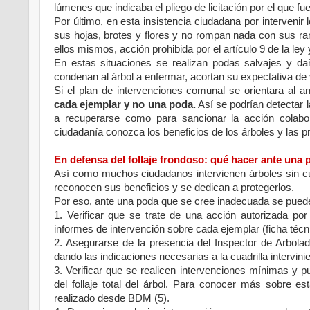
lúmenes que indicaba el pliego de licitación por el que f
Por último, en esta insistencia ciudadana por intervenir
sus hojas, brotes y flores y no rompan nada con sus ra
ellos mismos, acción prohibida por el artículo 9 de la ley 
En estas situaciones se realizan podas salvajes y 
condenan al árbol a enfermar, acortan su expectativa de 
Si el plan de intervenciones comunal se orientara al a
cada ejemplar y no una poda.
Así se podrían detectar l
a recuperarse como para sancionar la acción colabo
ciudadanía conozca los beneficios de los árboles y las pr
En defensa del follaje frondoso: qué hacer ante una
Así como muchos ciudadanos intervienen árboles sin cu
reconocen sus beneficios y se dedican a protegerlos.
Por eso, ante una poda que se cree inadecuada se pued
1. Verificar que se trate de una acción autorizada por 
informes de intervención sobre cada ejemplar (ficha técni
2. Asegurarse de la presencia del Inspector de Arbola
dando las indicaciones necesarias a la cuadrilla intervinie
3. Verificar que se realicen intervenciones mínimas y 
del follaje total del árbol. Para conocer más sobre 
realizado desde BDM (5).