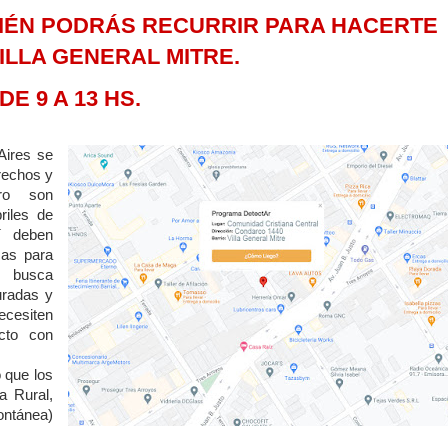
BIÉN PODRÁS RECURRIR PARA HACERTE
VILLA GENERAL MITRE.
E 9 A 13 HS.
Aires se
rechos y
ro son
riles de
í deben
mas para
 busca
uradas y
necesiten
cto con
 que los
a Rural,
ontánea)