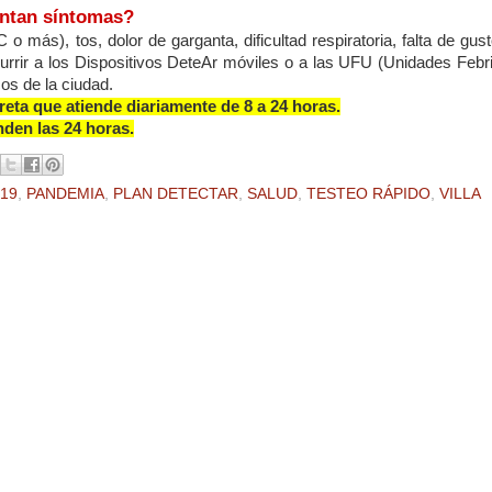
entan síntomas?
 más), tos, dolor de garganta, dificultad respiratoria, falta de gus
currir a los Dispositivos DeteAr móviles o a las UFU (Unidades Febr
os de la ciudad.
reta que atiende diariamente de 8 a 24 horas.
den las 24 horas.
19
,
PANDEMIA
,
PLAN DETECTAR
,
SALUD
,
TESTEO RÁPIDO
,
VILLA