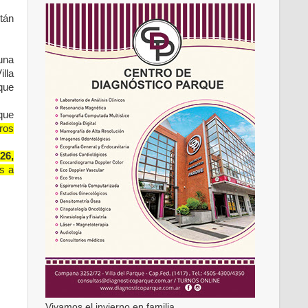
stán
una
illa
que
que
eros
26,
s a
Vivamos el invierno en familia