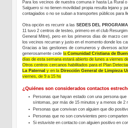
Para los vecinos de nuestra comuna ir hasta La Rural o
Salguero si no tienen movilidad propia resulta lejano y 
contagiados o no se suban a transportes públicos para lle
Otra opción es recurrir a las
SEDES DEL PROGRAMA 
11 tuvo 2 centros de testeo, primero en el club Resurgim
General Mitre), pero en los primeros días de marzo ce
los vecinos recurran y justo en el momento donde los 
Gracias a las gestiones de comuneros y diversos acto
generosamente cede
la
Comunidad Cristiana de Buen
días de esta semana estará abierto de lunes a viernes de
Otros centros cercanos habilitados para el Plan Detect
La Paternal
y en la
Dirección General de Limpieza Ur
viernes, de 9 a 15 hs
¿Quiénes son considerados contactos estrec
Personas que hayan estado con una persona que dio
síntomas, por más de 15 minutos y a menos de 2 m
Personas que convivan con alguien que dio positiv
Personas que no son convivientes pero comparten 
Si estuviste en contacto con alguien positivo en co