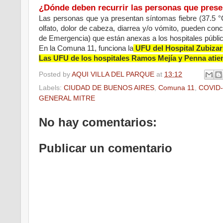
¿Dónde deben recurrir las personas que pres
Las personas que ya presentan síntomas fiebre (37.5 °C o
olfato, dolor de cabeza, diarrea y/o vómito, pueden con
de Emergencia) que están anexas a los hospitales públic
En la Comuna 11, funciona la
UFU del Hospital Zubizar
Las UFU de los hospitales Ramos Mejía y Penna atien
Posted by
AQUI VILLA DEL PARQUE
at
13:12
Labels:
CIUDAD DE BUENOS AIRES
,
Comuna 11
,
COVID-
GENERAL MITRE
No hay comentarios:
Publicar un comentario