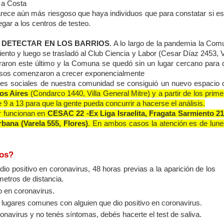
 a Costa
parece aún más riesgoso que haya individuos que para constatar si e
gar a los centros de testeo.
DETECTAR EN LOS BARRIOS
. A lo largo de la pandemia la Com
iento y luego se trasladó al Club Ciencia y Labor (Cesar Díaz 2453, V
rraron este último y la Comuna se quedó sin un lugar cercano para 
casos comenzaron a crecer exponencialmente
res sociales de nuestra comunidad se consiguió un nuevo espacio 
os Aires
(Condarco 1440, Villa General Mitre) y a partir de los prim
 9 a 13 para que la gente pueda concurrir a hacerse el análisis.
ar funcionan en
CESAC 22 -Ex Liga Israelita, Fragata Sarmiento 21
bana (Varela 555, Flores)
. En ambos casos la atención es de lune
hos?
 positivo en coronavirus, 48 horas previas a la aparición de los
etros de distancia.
o en coronavirus.
lugares comunes con alguien que dio positivo en coronavirus.
ronavirus y no tenés síntomas, debés hacerte el test de saliva.