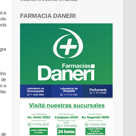
ica
FARMACIA DANERI
olo
stá
gra
 los
 de
o a
las
 de