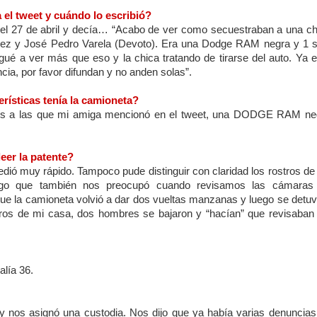
 el tweet y cuándo lo escribió?
ó el 27 de abril y decía… “Acabo de ver como secuestraban a una ch
rez y José Pedro Varela (Devoto). Era una Dodge RAM negra y 1 s
gué a ver más que eso y la chica tratando de tirarse del auto. Ya e
cia, por favor difundan y no anden solas”.
erísticas tenía la camioneta?
res a las que mi amiga mencionó en el tweet, una DODGE RAM ne
leer la patente?
edió muy rápido. Tampoco pude distinguir con claridad los rostros de
lgo que también nos preocupó cuando revisamos las cámaras
ue la camioneta volvió a dar dos vueltas manzanas y luego se detuv
ros de mi casa, dos hombres se bajaron y “hacían” que revisaban 
alía 36.
 y nos asignó una custodia. Nos dijo que ya había varias denuncias