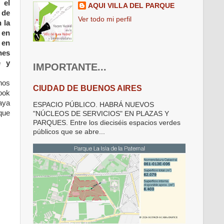
 el
AQUI VILLA DEL PARQUE
 de
Ver todo mi perfil
 la
en
 en
nes
e y
IMPORTANTE...
nos
CIUDAD DE BUENOS AIRES
ook
aya
ESPACIO PÚBLICO. HABRÁ NUEVOS
que
"NÚCLEOS DE SERVICIOS" EN PLAZAS Y
PARQUES. Entre los dieciséis espacios verdes
públicos que se abre...