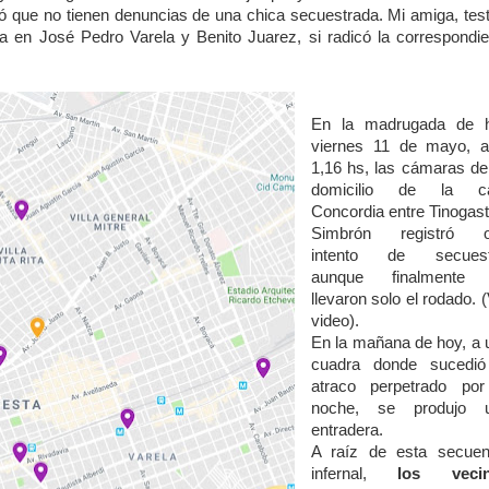
 que no tienen denuncias de una chica secuestrada. Mi amiga, test
ca en José Pedro Varela y Benito Juarez, si radicó la correspondie
En la madrugada de 
viernes 11 de mayo, a
1,16 hs, las cámaras de
domicilio de la ca
Concordia entre Tinogast
Simbrón registró o
intento de secuest
aunque finalmente
llevaron solo el rodado. 
video).
En la mañana de hoy, a 
cuadra donde sucedió
atraco perpetrado por
noche, se produjo 
entradera.
A raíz de esta secuen
infernal,
los veci