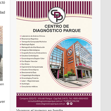
ctó
dad
gen
ver
Vivamos el invierno en familia