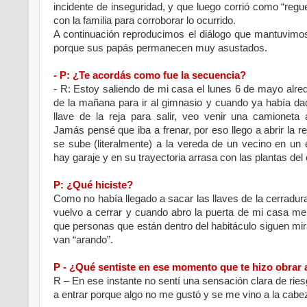
incidente de inseguridad, y que luego corrió como “reg
con la familia para corroborar lo ocurrido.
A continuación reproducimos el diálogo que mantuvimos
porque sus papás permanecen muy asustados.
- P: ¿Te acordás como fue la secuencia?
- R: Estoy saliendo de mi casa el lunes 6 de mayo alre
de la mañana para ir al gimnasio y cuando ya había da
llave de la reja para salir, veo venir una camioneta 
Jamás pensé que iba a frenar, por eso llego a abrir la re
se sube (literalmente) a la vereda de un vecino en un
hay garaje y en su trayectoria arrasa con las plantas del 
P: ¿Qué hiciste?
Como no había llegado a sacar las llaves de la cerradu
vuelvo a cerrar y cuando abro la puerta de mi casa me
que personas que están dentro del habitáculo siguen mi
van “arando”.
P - ¿Qué sentiste en ese momento que te hizo obrar 
R – En ese instante no sentí una sensación clara de rie
a entrar porque algo no me gustó y se me vino a la cabe