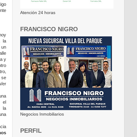
igo
nte
Atención 24 horas
FRANCISCO NIGRO
hoy
 la
 un
lle
a y
tro
ro,
 se
(Ver
una
 el
 la
Negocios Inmobiliarios
una
cia
PERFIL
nos