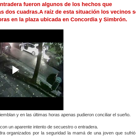
entradera fueron algunos de los hechos que
s dos cuadras.
A raíz de esta situación los vecinos s
ras en la plaza ubicada en Concordia y Simbrón.
iemblan y en las últimas horas apenas pudieron conciliar el sueño.
con un aparente intento de secuestro o entradera.
dra organizados por la seguridad la mamá de una joven que sufrió