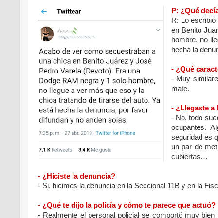
P: ¿Qué decía
R: Lo escribi
en Benito Jua
hombre, no lle
hecha la denun
- ¿Qué caract
- Muy simila
mate.
- ¿Llegaste a 
- No, todo suc
ocupantes. A
seguridad es q
un par de met
cubiertas…
- ¿Hiciste la denuncia?
- Si, hicimos la denuncia en la Seccional 11B y en la Fisc
- ¿Qué te dijo la policía y cómo te parece que actuó?
- Realmente el personal policial se comportó muy bien