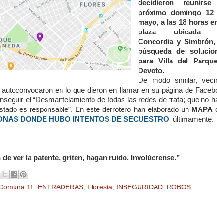
decidieron reunirse
próximo domingo 12
mayo, a las 18 horas en
plaza ubicada 
Concordia y Simbrón,
búsqueda de solucio
para Villa del Parqu
Devoto.
De modo similar, veci
e autoconvocaron en lo que dieron en llamar en su página de Faceb
onseguir el “Desmantelamiento de todas las redes de trata; que no h
stado es responsable”. En este derrotero han elaborado un
MAPA
ONAS DONDE HUBO INTENTOS DE SECUESTRO
últimamente.
 de ver la patente, griten, hagan ruido. Involúcrense.”
Comuna 11
,
ENTRADERAS
,
Floresta
,
INSEGURIDAD
,
ROBOS
,