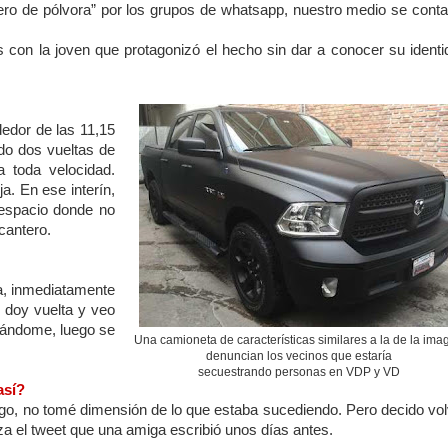
uero de pólvora” por los grupos de whatsapp, nuestro medio se conta
 con la joven que protagonizó el hecho sin dar a conocer su identi
dedor de las 11,15
do dos vueltas de
a toda velocidad.
ja. En ese interín,
 espacio donde no
cantero.
ra, inmediatamente
 doy vuelta y veo
rándome, luego se
Una camioneta de características similares a la de la ima
denuncian los vecinos que estaría
secuestrando personas en VDP y VD
así?
sgo, no tomé dimensión de lo que estaba sucediendo. Pero decido vol
za el tweet que una amiga escribió unos días antes.