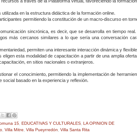
os recursos a través de la Plataforma virtual, favoreciendo la formació
tilizada en la estructura didáctica de la formación online.
articipantes permitiendo la constitución de un macro-discurso en torn
omunicación sincrónica, es decir, que se desarrolla en tiempo real.
logos más cercanos similares a lo que sería una conversación car
entariedad, permiten una interesante interacción dinámica y flexibl
nas eligen esta modalidad de capacitación a partir de una amplia ofert
apacitación, en sitios nacionales o extranjeros.
estionar el conocimiento, permitiendo la implementación de herramie
e social basado en la experiencia y reflexión.
omuna 15
,
EDUCATIVAS Y CULTURALES
,
LA OPINION DE
to
,
Villa Mitre
,
Villa Pueyrredón
,
Villa Santa Rita