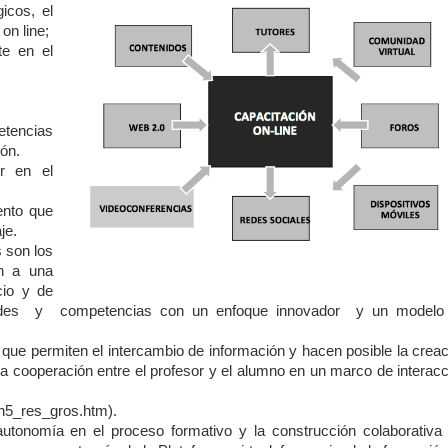
icos, el
 on line;
te en el
tencias
ión.
or en el
ento que
aje.
 son los
an a una
cio y de
idades y competencias con un enfoque innovador y un modelo
que permiten el intercambio de información y hacen posible la creac
a cooperación entre el profesor y el alumno en un marco de interacc
n5_res_gros.htm).
tonomía en el proceso formativo y la construcción colaborativa 