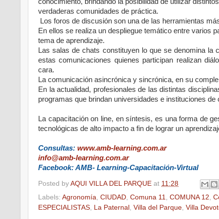
conocimiento, brindando la posibilidad de utilizar distint
verdaderas comunidades de práctica.
Los foros de discusión son una de las herramientas más u
En ellos se realiza un despliegue temático entre varios p
tema de aprendizaje.
Las salas de chats constituyen lo que se denomina la c
estas comunicaciones quienes participan realizan diá
cara.
La comunicación asincrónica y sincrónica, en su complem
En la actualidad, profesionales de las distintas discipli
programas que brindan universidades e instituciones de c
La capacitación on line, en síntesis, es una forma de g
tecnológicas de alto impacto a fin de lograr un aprendizaj
Consultas:
www.amb-learning.com.ar
info@amb-learning.com.ar
Facebook: AMB- Learning-Capacitación-Virtual
Posted by
AQUI VILLA DEL PARQUE
at
11:28
Labels:
Agronomía
,
CIUDAD
,
Comuna 11
,
COMUNA 12
,
C
ESPECIALISTAS
,
La Paternal
,
Villa del Parque
,
Villa Devo