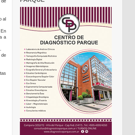
n de
o al
 En
a a
e.
a de
ntas