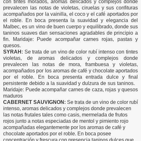
con tintes morados, aromas delicados y complejos donde
prevalecen las notas de violetas, ciruelas y sus confituras
acompañados por la vainilla, el coco y el café aportados por
el roble. En boca presenta la suavidad y elegancia del
Malbec, es un vino de buen cuerpo y equilibrado, donde sus
taninos suaves dan sensaciones agradables de principio a
fin. Maridaje: Puede acompañar carnes rojas, pastas y
quesos.
SYRAH:
Se trata de un vino de color rubí intenso con tintes
violetas, de aromas delicados y complejos donde
prevalecen las notas de mora, frambuesa y violetas,
acompañados por los aromas de café y chocolate aportados
por el roble. En boca presenta entrada dulce y final
persistente debido a la suavidad y dulzura de sus taninos.
Maridaje: Puede acompañar carnes de caza, rojas y quesos
maduros
CABERNET SAUVIGNON:
Se trata de un vino de color rubí
intenso, aromas delicados y complejos donde prevalecen
las notas frutales tales como casis, mermelada de frutos
rojos junto a notas especiadas de mentol y pimiento rojo
acompañadas elegantemente por los aromas de café y
chocolate aportados por el roble. En boca posee
concentración y frescura con presencia taninos dulces que