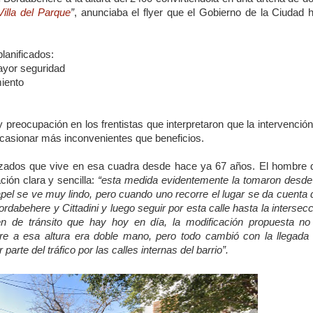
Villa del Parque
”
, anunciaba el flyer que el Gobierno de la Ciudad h
lanificados:
ayor seguridad
iento
 y preocupación en los frentistas que interpretaron que la intervenció
 ocasionar más inconvenientes que beneficios.
izados que vive en esa cuadra desde hace ya 67 años. El hombre 
ión clara y sencilla:
“esta medida evidentemente la tomaron desde
apel se ve muy lindo, pero cuando uno recorre el lugar se da cuenta
ordabehere y Cittadini y luego seguir por esta calle hasta la intersec
 de tránsito que hay hoy en día, la modificación propuesta no
e a esa altura era doble mano, pero todo cambió con la llegada 
arte del tráfico por las calles internas del barrio”.