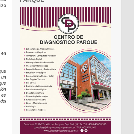
izo
n en
que
 un
 que
ción
 es
del