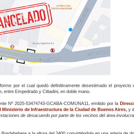
nforme por el cual quedó definitivamente desestimado el proyecto 
e
, entre Empedrado y Cittadini, en doble mano.
ediente Nº 2025-53474743-GCABA-COMUNA11, emitido por la
Direcc
l Ministerio de Infraestructura de la Ciudad de Buenos Aires
,
y d
staciones de desacuerdo por parte de los vecinos del área involucra
e Bordabehere a la altura del 2400 convirtiéndola en una arteria de d