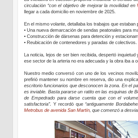
circulació
n “con el objetivo de mejorar la movilidad en
llegar a cada domicilio en noviembre de 2025.
En el mismo volante, detallaba los trabajos que estaban p
• Una nueva demarcación de sendas peatonales para m
• Construcción de dársenas para detención y estacionam
• Reubicación de contenedores y paradas de colectivos.
La noticia, lejos de ser bien recibida, despertó inquietud
ese sector de la arteria no era adecuada y la obra iba a
Nuestro medio conversó con uno de los vecinos movil
prefirió mantener su nombre en reserva, dio una explicac
escritorio funcionarios que desconocen la zona. En el p
es inviable. Basta pararse un ratito en las esquinas de B
de Empedrado para darse cuenta que con el volumen
satisfactoria”.
Y recordó que
“antiguamente Bordabeher
Metrobus de avenida San Martín
, que comenzó a desviar p