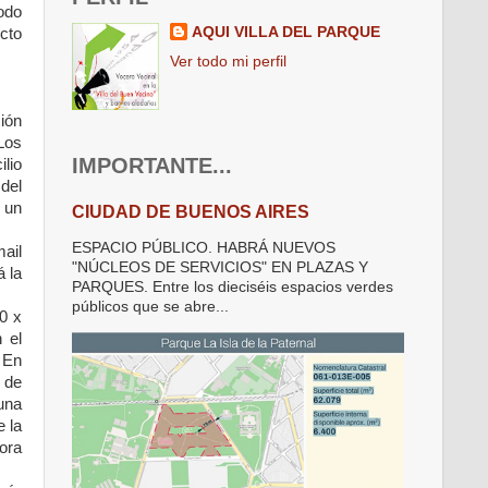
odo
AQUI VILLA DEL PARQUE
ecto
Ver todo mi perfil
ión
Los
IMPORTANTE...
ilio
 del
 un
CIUDAD DE BUENOS AIRES
ESPACIO PÚBLICO. HABRÁ NUEVOS
mail
"NÚCLEOS DE SERVICIOS" EN PLAZAS Y
á la
PARQUES. Entre los dieciséis espacios verdes
públicos que se abre...
0 x
 el
 En
 de
una
e la
dora