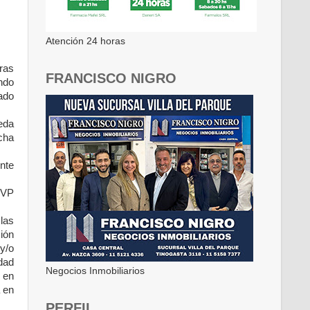
Atención 24 horas
ras
FRANCISCO NIGRO
ndo
tado
eda
cha
ente
CVP
las
sión
y/o
dad
Negocios Inmobiliarios
s en
a en
PERFIL