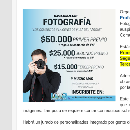
Orga
Prof
Fotog
ausp
Comu
Están
Prim
Segu
Terc
Ademá
obras
por l
Este
que 
imágenes. Tampoco se requiere contar con equipos sofist
Habrá un jurado de personalidades integrado por gente de 