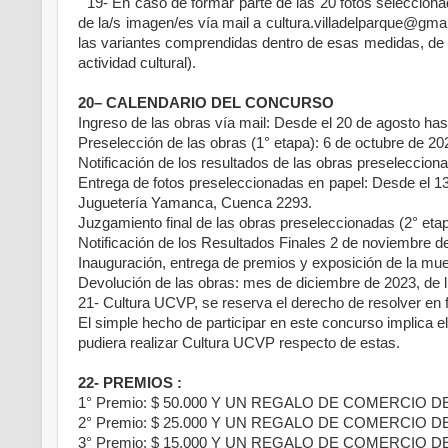
19- En caso de formar parte de las 20 fotos seleccionad
de la/s imagen/es vía mail a cultura.villadelparque@gm
las variantes comprendidas dentro de esas medidas, de a
actividad cultural).
20– CALENDARIO DEL CONCURSO
Ingreso de las obras vía mail: Desde el 20 de agosto has
Preselección de las obras (1° etapa): 6 de octubre de 20
Notificación de los resultados de las obras preseleccion
Entrega de fotos preseleccionadas en papel: Desde el 13 
Juguetería Yamanca, Cuenca 2293.
Juzgamiento final de las obras preseleccionadas (2° eta
Notificación de los Resultados Finales 2 de noviembre d
Inauguración, entrega de premios y exposición de la mu
Devolución de las obras: mes de diciembre de 2023, de 
21- Cultura UCVP, se reserva el derecho de resolver en 
El simple hecho de participar en este concurso implica 
pudiera realizar Cultura UCVP respecto de estas.
22- PREMIOS :
1° Premio: $ 50.000 Y UN REGALO DE COMERCIO DE 
2° Premio: $ 25.000 Y UN REGALO DE COMERCIO DE 
3° Premio: $ 15.000 Y UN REGALO DE COMERCIO DE 