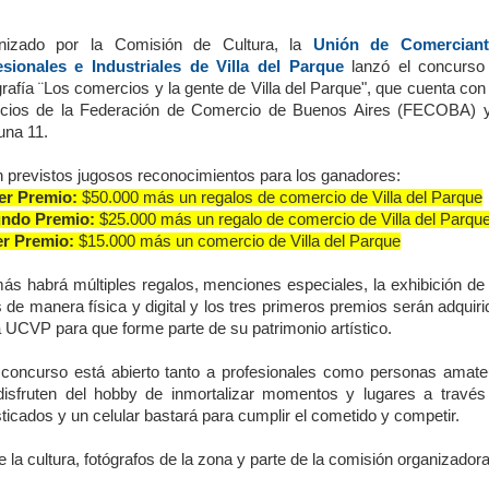
nizado por la Comisión de Cultura, la
Unión de Comerciant
esionales e Industriales de Villa del Parque
lanzó el concurso
rafía ¨Los comercios y la gente de Villa del Parque", que cuenta con
icios de la Federación de Comercio de Buenos Aires (FECOBA) y
na 11.
 previstos jugosos reconocimientos para los ganadores:
er Premio:
$50.000 más un regalos de comercio de Villa del Parque
ndo Premio:
$25.000 más un regalo de comercio de Villa del Parqu
er Premio:
$15.000 más un comercio de Villa del Parque
s habrá múltiples regalos, menciones especiales, la exhibición de 
 de manera física y digital y los tres primeros premios serán adquir
a UCVP para que forme parte de su patrimonio artístico.
 concurso está abierto tanto a profesionales como personas amate
disfruten del hobby de inmortalizar momentos y lugares a través
icados y un celular bastará para cumplir el cometido y competir.
la cultura, fotógrafos de la zona y parte de la comisión organizadora