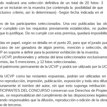
do realizará una selección definitiva de un total de 20 fotos: 3
e se incluirán en la muestra (se contempla la posibilidad de que
lusivo criterio, así lo determinase) -Según fecha indicada en el
 de los participantes seleccionados. Una vez publicadas las ob
cumplido con los requisitos previamente establecidos, no pudie
que lo justifique. De no cumplir con esta premisa, quedará imposibili
as en papel, según se detalla en el punto 20, para que el jurado pu
n caso de ser ganadora de algún premio, mención o selección, di
en soporte a definir para la posterior exhibición de la muestra.
ra UCVP, profesionales y artistas del área seleccionados exclusivam
emios, las 5 menciones, y 12 fotos seleccionadas.
el patrimonio permanente de la UCVP y podrá ser utilizado por la U
 la UCVP como las restantes expuestas, podrán ser utilizadas en 
o reproducción, impresión, publicación, exposición y toda otra difu
unamente el nombre del autor, sin que esto suponga retribución 
PARTICIPANTES DEL CONCURSO conservan sus Derechos de Propie
ias, se responsabilizan del cumplimiento de las disposiciones legale
iendo responsables que la difusión, reproducción o edición de la obr
o de terceros.