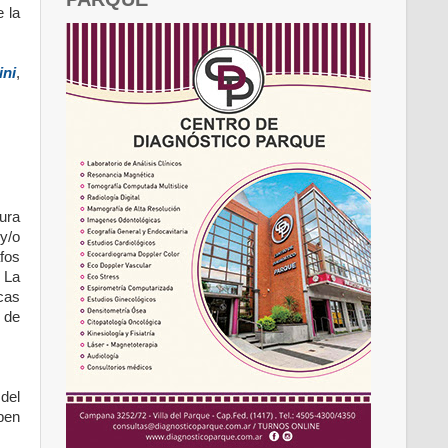
 la
ini
,
ura
y/o
fos
 La
icas
 de
del
ben