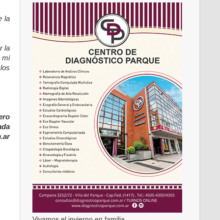
 la
r la
 mi
los
ero
ada
.ar
Vivamos el invierno en familia