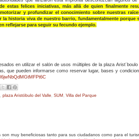
e estas felices iniciativas, más allá de quien finalmente resu
motorizar y profundizar el conocimiento sobre nuestras raíce
r la historia viva de nuestro barrio, fundamentalmente porque 
n reflejarse para seguir su fecundo ejemplo.
ados en utilizar el salón de usos múltiples de la plaza Arist´boulo
tivas, que pueden informarse como reservar lugar, bases y condicion
lBkTM6jwNbQdMGtMFPt6C
,
plaza Aristóbulo del Valle
,
SUM
,
Villa del Parque
s son muy beneficiosas tanto para sus ciudadanos como para el turis