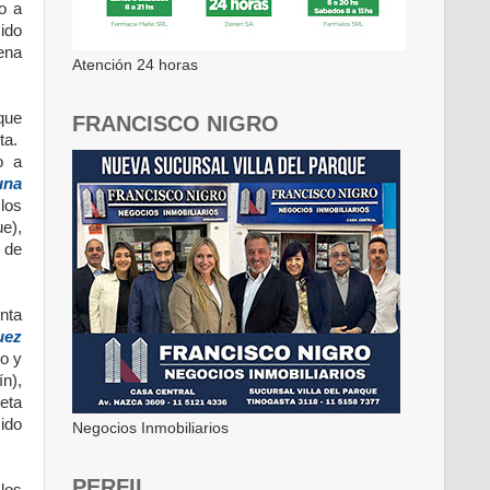
to a
ido
ena
Atención 24 horas
que
FRANCISCO NIGRO
ta.
o a
una
los
ue),
 de
nta
uez
o y
n),
leta
ido
Negocios Inmobiliarios
PERFIL
los