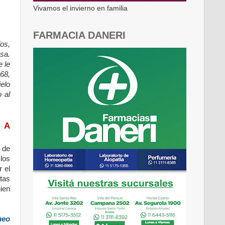
Vivamos el invierno en familia
FARMACIA DANERI
dos,
sa.
 le
68,
ielo
 al
 A
 de
los
 el
tas
ien
meo