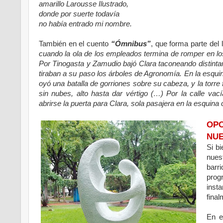
amarillo Larousse Ilustrado,
donde por suerte todavía
no había entrado mi nombre.
También en el cuento
“Ómnibus”
, que forma parte del l
cuando la ola de los empleados termina de romper en los
Por Tinogasta y Zamudio bajó Clara taconeando distinta
tiraban a su paso los árboles de Agronomía. En la esqu
oyó una batalla de gorriones sobre su cabeza, y la torre
sin nubes, alto hasta dar vértigo (…) Por la calle vac
abrirse la puerta para Clara, sola pasajera en la esquina c
OP
NUE
Si b
nues
barr
prog
inst
final
En e