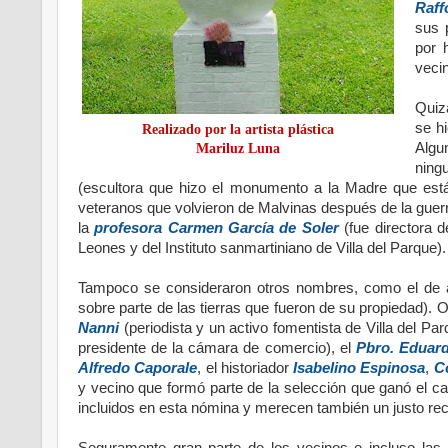
Raf
sus 
por 
veci
Quiz
se h
Realizado por la artista plástica
Algu
Mariluz Luna
ning
(escultora que hizo el monumento a la Madre que está
veteranos que volvieron de Malvinas después de la guerra
la
profesora Carmen García de Soler
(fue directora 
Leones y del Instituto sanmartiniano de Villa del Parque)
Tampoco se consideraron otros nombres, como el de 
sobre parte de las tierras que fueron de su propiedad).
Nanni
(periodista y un activo fomentista de Villa del Pa
presidente de la cámara de comercio), el
Pbro. Eduar
Alfredo Caporale
, el historiador
Isabelino Espinosa
,
C
y vecino que formó parte de la selección que ganó el 
incluidos en esta nómina y merecen también un justo re
Seguramente gran parte de los vecinos e incluso las