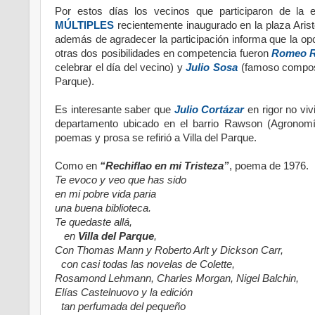
Por estos días los vecinos que participaron de la
MÚLTIPLES
recientemente inaugurado en la plaza Aristó
además de agradecer la participación informa que la op
otras dos posibilidades en competencia fueron
Romeo R
celebrar el día del vecino) y
Julio Sosa
(famoso composit
Parque).
Es interesante saber que
Julio Cortázar
en rigor no viv
departamento ubicado en el barrio Rawson (Agronom
poemas y prosa se refirió a Villa del Parque.
Como en
“Rechiflao en mi Tristeza”
, poema de 1976.
Te evoco y veo que has sido
en mi pobre vida paria
una buena biblioteca.
Te quedaste allá,
en
Villa del Parque
,
Con Thomas Mann y Roberto Arlt y Dickson Carr,
con casi todas las novelas de Colette,
Rosamond Lehmann, Charles Morgan, Nigel Balchin,
Elías Castelnuovo y la edición
tan perfumada del pequeño