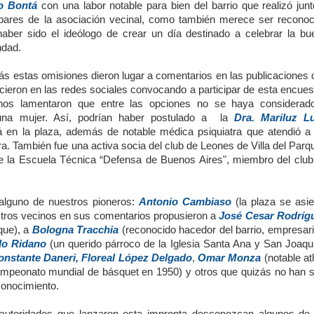
fo Bontá
con una labor notable para bien del barrio que realizó jun
pares de la asociación vecinal, como también merece ser reconoc
haber sido el ideólogo de crear un día destinado a celebrar la bu
ndad.
ás estas omisiones dieron lugar a comentarios en las publicaciones 
icieron en las redes sociales convocando a participar de esta encues
nos lamentaron que entre las opciones no se haya considerad
una mujer. Así, podrían haber postulado a la
Dra. Mariluz L
 en la plaza, además de notable médica psiquiatra que atendió a 
. También fue una activa socia del club de Leones de Villa del Parq
de la Escuela Técnica “Defensa de Buenos Aires", miembro del club
.
alguno de nuestros pioneros:
Antonio Cambiaso
(la plaza se asie
 Otros vecinos en sus comentarios propusieron a
José Cesar Rodríg
rque), a
Bologna Tracchia
(reconocido hacedor del barrio, empresari
do Ridano
(un querido párroco de la Iglesia Santa Ana y San Joaquí
onstante Daneri, Floreal López Delgado
,
Omar Monza
(notable at
campeonato mundial de básquet en 1950) y otros que quizás no han s
conocimiento.
 autoridades que lanzaron esta impronta desconozcan algunos de 