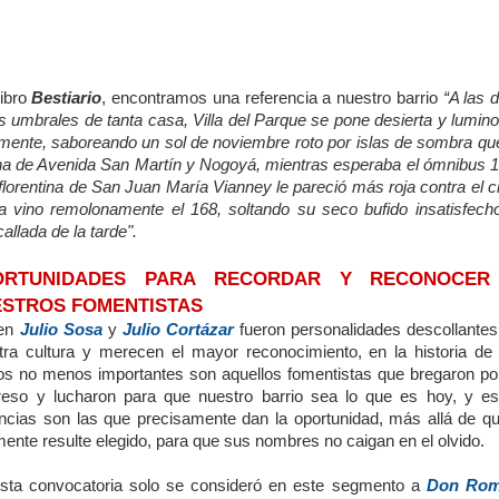
ibro
Bestiario
, encontramos una referencia a nuestro barrio
“A las 
 umbrales de tanta casa, Villa del Parque se pone desierta y lumino
mente, saboreando un sol de noviembre roto por islas de sombra que
ina de Avenida San Martín y Nogoyá, mientras esperaba el ómnibus 1
 florentina de San Juan María Vianney le pareció más roja contra el c
ía vino remolonamente el 168, soltando su seco bufido insatisfecho
allada de la tarde".
ORTUNIDADES PARA RECORDAR Y RECONOCER
STROS FOMENTISTAS
ien
Julio Sosa
y
Julio Cortázar
fueron personalidades descollantes
tra cultura y merecen el mayor reconocimiento, en la historia de 
ios no menos importantes son aquellos fomentistas que bregaron por
reso y lucharon para que nuestro barrio sea lo que es hoy, y es
ancias son las que precisamente dan la oportunidad, más allá de qu
mente resulte elegido, para que sus nombres no caigan en el olvido.
sta convocatoria solo se consideró en este segmento a
Don Ro