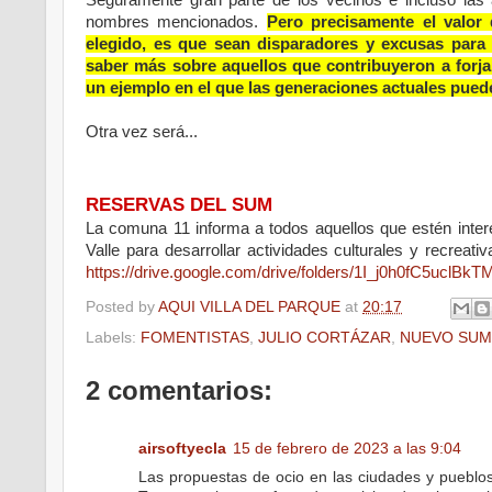
nombres mencionados.
Pero precisamente el valor d
elegido, es que sean disparadores y excusas para 
saber más sobre aquellos que contribuyeron a forja
un ejemplo en el que las generaciones actuales puede
Otra vez será...
RESERVAS DEL SUM
La comuna 11 informa a todos aquellos que estén interes
Valle para desarrollar actividades culturales y recrea
https://drive.google.com/drive/folders/1I_j0h0fC5uc
Posted by
AQUI VILLA DEL PARQUE
at
20:17
Labels:
FOMENTISTAS
,
JULIO CORTÁZAR
,
NUEVO SUM
2 comentarios:
airsoftyecla
15 de febrero de 2023 a las 9:04
Las propuestas de ocio en las ciudades y pueblo