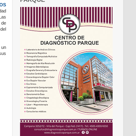
OS
udad
 Las
a de
del
 un
sus