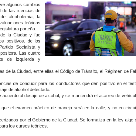
vé algunos cambios
 de las licencias de
de alcoholemia, la
valuaciones teóricas
gislatura porteña.
 de la Ciudad y fue
s positivos, de los
artido Socialista y
positora. Las cuatro
nte de Izquierda y
s de la Ciudad, entre ellas el Código de Tránsito, el Régimen de Fa
cencias de conducir para los conductores que den positivo en el tes
saje de alcohol detectado.
 acuerdo al dosaje de alcohol, y se mantendrá el acarreo de vehícul
e que el examen práctico de manejo será en la calle, y no en circui
rizados por el Gobierno de la Ciudad. Se formaliza en la ley algo 
para los cursos teóricos.