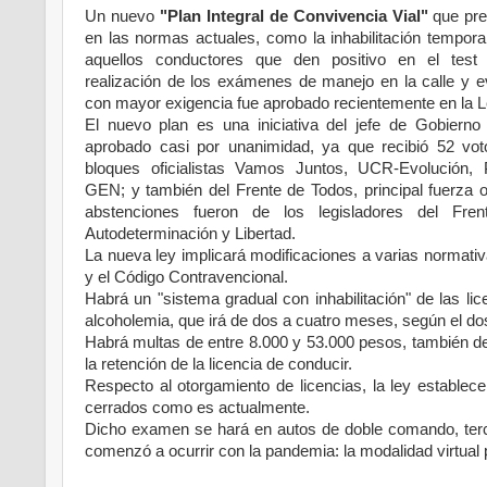
Un nuevo
"Plan Integral de Convivencia Vial"
que pre
en las normas actuales, como la inhabilitación temporal
aquellos conductores que den positivo en el test 
realización de los exámenes de manejo en la calle y e
con mayor exigencia fue aprobado recientemente en la Le
El nuevo plan es una iniciativa del jefe de Gobierno
aprobado casi por unanimidad, ya que recibió 52 voto
bloques oficialistas Vamos Juntos, UCR-Evolución, P
GEN; y también del Frente de Todos, principal fuerza o
abstenciones fueron de los legisladores del Fre
Autodeterminación y Libertad.
La nueva ley implicará modificaciones a varias normativa
y el Código Contravencional.
Habrá un "sistema gradual con inhabilitación" de las li
alcoholemia, que irá de dos a cuatro meses, según el do
Habrá multas de entre 8.000 y 53.000 pesos, también de
la retención de la licencia de conducir.
Respecto al otorgamiento de licencias, la ley establec
cerrados como es actualmente.
Dicho examen se hará en autos de doble comando, terce
comenzó a ocurrir con la pandemia: la modalidad virtual 