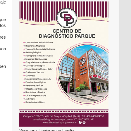
aje
 que
tos
ores
son
den
Vivamos el invierno en familia