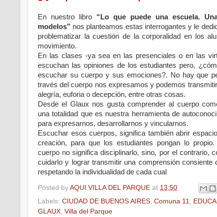
En nuestro libro
“Lo que puede una escuela. Una
modelos”
nos planteamos estas interrogantes y le ded
problematizar la cuestión de la corporalidad en los al
movimiento.
En las clases -ya sea en las presenciales o en las vir
escuchan las opiniones de los estudiantes pero, ¿c
escuchar su cuerpo y sus emociones?. No hay que pe
través del cuerpo nos expresamos y podemos transmitir
alegría, euforia o decepción, entre otras cosas.
Desde el Glaux nos gusta comprender al cuerpo com
una totalidad que es nuestra herramienta de autoconoci
para expresarnos, desarrollarnos y vincularnos.
Escuchar esos cuerpos, significa también abrir espacio
creación, para que los estudiantes pongan lo propio.
cuerpo no significa disciplinarlo, sino, por el contrario,
cuidarlo y lograr transmitir una comprensión consiente
respetando la individualidad de cada cual
Posted by
AQUI VILLA DEL PARQUE
at
13:50
Labels:
CIUDAD DE BUENOS AIRES
,
Comuna 11
,
EDUCA
GLAUX
,
Villa del Parque