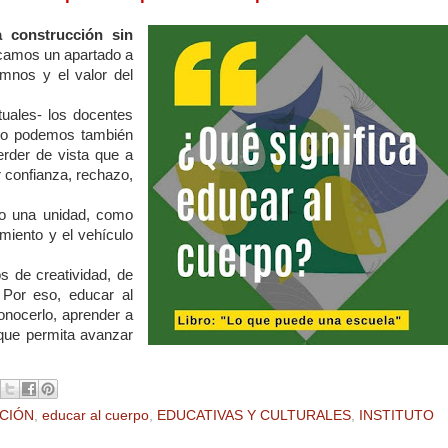
 construcción sin
icamos un apartado a
umnos y el valor del
tuales- los docentes
ómo podemos también
rder de vista que a
 confianza, rechazo,
o una unidad, como
miento y el vehículo
s de creatividad, de
 Por eso, educar al
 conocerlo, aprender a
 que permita avanzar
CIÓN
,
educar al cuerpo
,
EDUCATIVAS Y CULTURALES
,
INSTITUTO