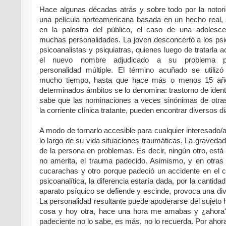
Hace algunas décadas atrás y sobre todo por la notor
una película norteamericana basada en un hecho real,
en la palestra del público, el caso de una adolesc
muchas personalidades. La joven desconcertó a los psi
psicoanalistas y psiquiatras, quienes luego de tratarla 
el nuevo nombre adjudicado a su problema ps
personalidad múltiple. El término acuñado se utilizó
mucho tiempo, hasta que hace más o menos 15 añ
determinados ámbitos se lo denomina: trastorno de ident
sabe que las nominaciones a veces sinónimas de otra
la corriente clínica tratante, pueden encontrar diversos 
A modo de tornarlo accesible para cualquier interesado/a 
lo largo de su vida situaciones traumáticas. La gravedad
de la persona en problemas. Es decir, ningún otro, está 
no amerita, el trauma padecido. Asimismo, y en otras 
cucarachas y otro porque padeció un accidente en el cua
psicoanalítica, la diferencia estaría dada, por la canti
aparato psíquico se defiende y escinde, provoca una di
La personalidad resultante puede apoderarse del sujeto h
cosa y hoy otra, hace una hora me amabas y ¿ahora? 
padeciente no lo sabe, es más, no lo recuerda. Por aho