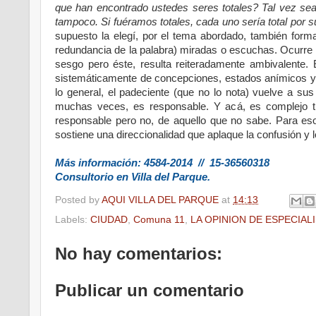
que han encontrado ustedes seres totales? Tal vez sea 
tampoco. Si fuéramos totales, cada uno sería total por s
supuesto la elegí, por el tema abordado, también forma 
redundancia de la palabra) miradas o escuchas. Ocurre 
sesgo pero éste, resulta reiteradamente ambivalente.
sistemáticamente de concepciones, estados anímicos y af
lo general, el padeciente (que no lo nota) vuelve a su
muchas veces, es responsable. Y acá, es complejo tr
responsable pero no, de aquello que no sabe. Para eso
sostiene una direccionalidad que aplaque la confusión y 
Más información: 4584-2014 // 15-36560318
Consultorio en Villa del Parque.
Posted by
AQUI VILLA DEL PARQUE
at
14:13
Labels:
CIUDAD
,
Comuna 11
,
LA OPINION DE ESPECIAL
No hay comentarios:
Publicar un comentario