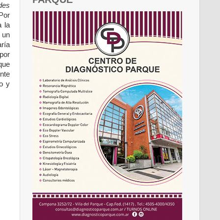
des
Por
 la
 un
ría
por
que
nte
o y