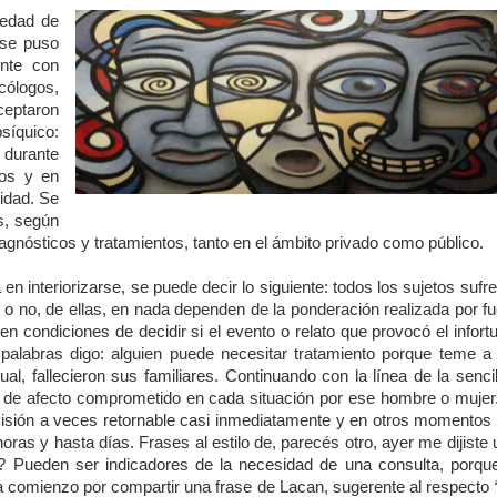
iedad de
 se puso
ente con
cólogos,
aceptaron
íquico:
 durante
os y en
idad. Se
s, según
diagnósticos y tratamientos, tanto en el ámbito privado como público.
en interiorizarse, se puede decir lo siguiente: todos los sujetos sufr
 o no, de ellas, en nada dependen de la ponderación realizada por f
en condiciones de decidir si el evento o relato que provocó el infort
palabras digo: alguien puede necesitar tratamiento porque teme a 
l, fallecieron sus familiares. Continuando con la línea de la senci
dad de afecto comprometido en cada situación por ese hombre o mujer
visión a veces retornable casi inmediatamente y en otros momentos 
oras y hasta días. Frases al estilo de, parecés otro, ayer me dijiste
Pueden ser indicadores de la necesidad de una consulta, porque
ra comienzo por compartir una frase de Lacan, sugerente al respecto