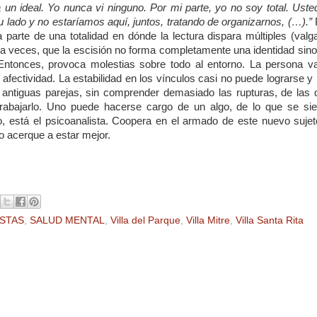
un ideal. Yo nunca vi ninguno. Por mi parte, yo no soy total. Uste
u lado y no estaríamos aquí, juntos, tratando de organizarnos, (…).”
parte de una totalidad en dónde la lectura dispara múltiples (valga
a veces, que la escisión no forma completamente una identidad sino
 Entonces, provoca molestias sobre todo al entorno. La persona va
ectividad. La estabilidad en los vínculos casi no puede lograrse y 
s antiguas parejas, sin comprender demasiado las rupturas, de las 
abajarlo. Uno puede hacerse cargo de un algo, de lo que se sie
, está el psicoanalista. Coopera en el armado de este nuevo sujet
lo acerque a estar mejor.
ISTAS
,
SALUD MENTAL
,
Villa del Parque
,
Villa Mitre
,
Villa Santa Rita