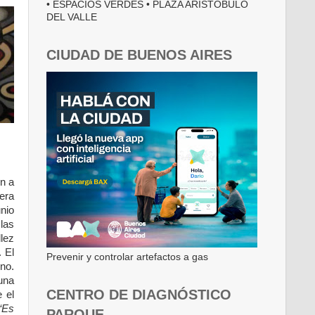
• ESPACIOS VERDES • PLAZA ARISTÓBULO
DEL VALLE
CIUDAD DE BUENOS AIRES
en a
uera
unio
las
llez
. El
Prevenir y controlar artefactos a gas
no.
 una
CENTRO DE DIAGNÓSTICO
 el
“Es
PARQUE