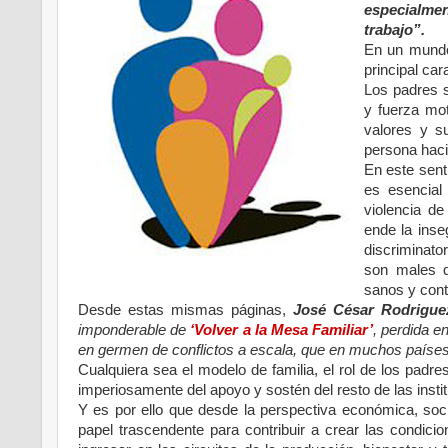
especialme
trabajo”.
En un mundo
principal car
Los padres s
y fuerza mot
valores y s
persona haci
En este sent
es esencial
violencia de
ende la inse
discriminator
son males q
sanos y con
Desde estas mismas páginas,
José César Rodrigue
imponderable de
‘Volver a la Mesa Familiar’
, perdida e
en germen de conflictos a escala, que en muchos países 
Cualquiera sea el modelo de familia, el rol de los padres
imperiosamente del apoyo y sostén del resto de las inst
Y es por ello que desde la perspectiva económica, socia
papel trascendente para contribuir a crear las condicio