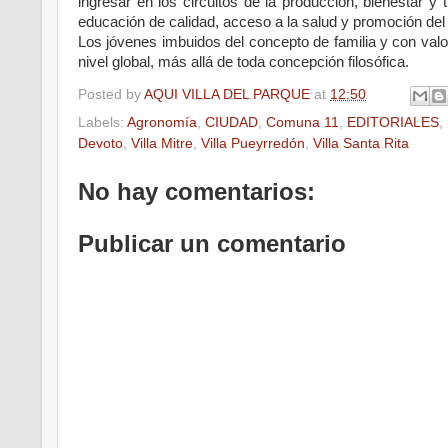
ingresar en los circuitos de la producción, bienestar y
educación de calidad, acceso a la salud y promoción del 
Los jóvenes imbuidos del concepto de familia y con valor
nivel global
,
más allá de toda concepción filosófica.
Posted by
AQUI VILLA DEL PARQUE
at
12:50
Labels:
Agronomía
,
CIUDAD
,
Comuna 11
,
EDITORIALES
,
Devoto
,
Villa Mitre
,
Villa Pueyrredón
,
Villa Santa Rita
No hay comentarios:
Publicar un comentario