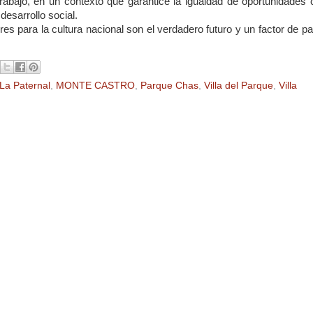
 trabajo, en un contexto que garantice la igualdad de oportunidades
desarrollo social.
es para la cultura nacional son el verdadero futuro y un factor de p
La Paternal
,
MONTE CASTRO
,
Parque Chas
,
Villa del Parque
,
Villa