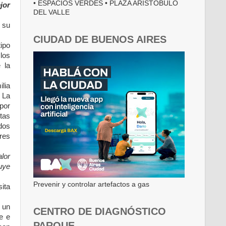
• ESPACIOS VERDES • PLAZA ARISTÓBULO
jor
DEL VALLE
 su
CIUDAD DE BUENOS AIRES
tipo
los
 la
ilia
 La
por
ctas
odos
res
lor
tuye
Prevenir y controlar artefactos a gas
sita
n un
CENTRO DE DIAGNÓSTICO
e e
PARQUE