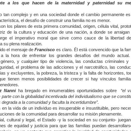
nte a los que hacen de la maternidad y paternidad su me
 tan complejo y en una sociedad donde el cambio permanente es
acterística, el desafío de construir una familia no es menor.
on los pilares de esta primera comunidad, origen, célula vital, proto
riz de la cultura y educación de una nación, a donde se arraigan 
urge el imperativo moral que sirve como cauce de la libertad de
a su plena realización.
ido el mensaje de
Francisco
es claro. Él está convencido que la fam
 a la hora de enfrentar los grandes desafíos del mundo actual.
 género, y cualquier tipo de violencia, las conductas criminales y 
guridad, el problema de las adicciones y el narcotráfico, las condu
ias y excluyentes, la pobreza, la tristeza y la falta de horizontes, t
ue tienen menos posibilidades de crecer si hay vínculos familia
tenedores.
z Nanni
ha bregado en innumerables oportunidades sobre
“el va
n parte con la globalidad incentivada del individualismo que se consti
degrada a la comunidad y faculta la incertidumbre”.
 en la vida de un individuo es insuperable e insustituible, pero nece
ituciones de la comunidad para desarrollar su misión plenamente.
l, cultural y legal, el Estado -y la sociedad en su conjunto- juega
nes de equidad y justicia para que las familias puedan desarrollars