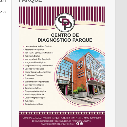
 con
az a