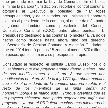
que pretende reformar la Ley de Comunas. En él busca
eliminar la palabra “jurisdicción”, recortar el control comunal,
otorgarle al Ejecutivo la potestad de fijar topes
presupuestarios, y dejar a todos los juntistas ad honorem
excepto al presidente de la comuna, al que le da más poder
asignándolo también como presidente del Consejo
Consultivo Comunal (CCC), entre otros puntos.
El
presupuesto destinado a las comunas lo nuclearía,
ya no de
hecho como sucede hasta ahora sino por derecho,
la Secretaría de Gestión Comunal y Atención Ciudadana,
que en 2014 tendrá por las 15 zonas al menos 370 millones
de pesos, que se suman a su presupuesto propio.
Consultado al respecto, el juntista Carlos Eusebi nos dijo
“…sabíamos que ese proyecto andaba dando vueltas... una
de sus modificaciones es el art. 8 que marca una
modificación en el art. 35 de la ley 1777 que ahora marcaría
que solo el presidente de la comuna cobraría sueldo y el
resto de los miembros de la junta serÍan ad
honorem...porque te marco esto? Porque creemos que es
un proyecto chicanero para poder negociar con algún otro
proyecto… ya que el PRO tiene muchos más miembros de
junta que dejarían de cobrar o no cobrarían en el próximo