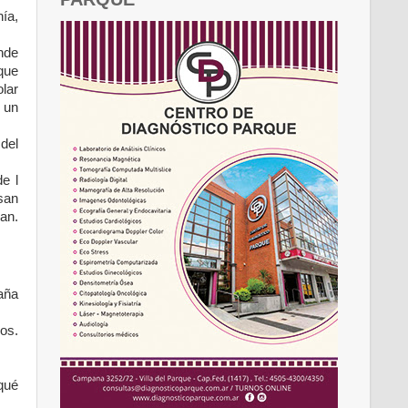
nía,
onde
que
olar
e un
 del
e l
san
an.
aña
os.
qué