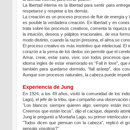
La libertad interna es la libertad para sentir para entre
respetarse y respetar a los demás.
La creación es un proceso proceso de fluir de energía y 
es posible la verdadera creación. En libertad y en con
trata sobre los procesos creativos, comenta la riqueza qu
la intuición, deseos y pálpitos irracionales, de esa for
modo distinto, cuando la razón presiona, el alma se con
El proceso creativo es más instintivo que intelectual. El
corazón a la yema de los dedos sin permitir que el cereb
Amar, crear, estar sano, vivir, son todos procesos que 
idioma ingles de estar enamorado es “Fall in love”, qu
también para quedarse dormido, “fall asleep”, dos cos
Aunque son procesos naturales, la cabeza puede impedir
Experiencia de Jung
En 1924, a los 49 años, visitó la comunidad de los ind
Lago), el jefe de la tribu, que compartió una observación
"Los blancos siempre quieren algo: siempre están in
Creemos que están locos", dijo el cacique, dejando atónito
Jung le preguntó a Montaña Lago, su primer interlocutor 
"Todos dicen que piensan con la cabeza", replicó el gra
pensáis vosotros?"