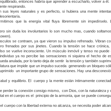
quilibrado, entonces habría que aprender a escucharlo, volver a él.
ente respirando.
sus leyes naturales y es perfecto, si hubiera una mente intenta
desorientaría.
itimos que la energía vital fluya libremente sin impedírselo. 
ero sin duda los involuntarios lo son mucho mas, cuando soltamos
Lowen).
sculos se contraen, ya que vieron su impulso refrenado. Vibran c
ero frenados por sus jinetes. Cuando la tensión se hace crónica, 
ulso se vuelve inconsciente. Un músculo inmóvil y tenso no puede 
dividuo ya no percibe las sensaciones ni siquiera el hecho de es
ueda anulada, por lo tanto deja de sentir la tensión y también suprim
ulatura que impide que un impulso suceda generando un bloqueo sóli
 suprimido un importante grupo de sensaciones. Hay una desconexió
salud y equilibrio. El cuerpo y la mente están íntimamente conectad
de perder la conexión consigo mismo, con Dios, con la naturaleza y 
vital en el cuerpo es el principio de la armonía, que se puede consegu
r el cuerpo con la libertad externa no alcanza, se necesita poder alca