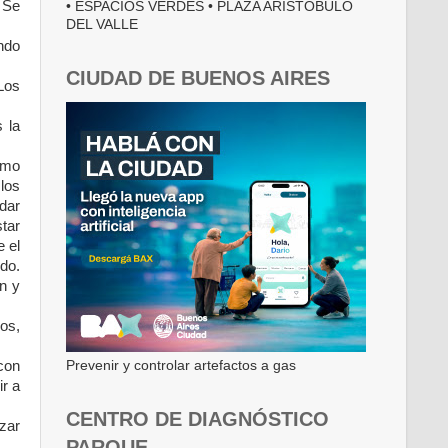
 Se
• ESPACIOS VERDES • PLAZA ARISTÓBULO
DEL VALLE
ndo
CIUDAD DE BUENOS AIRES
Los
 la
omo
los
dar
tar
e el
do.
n y
os,
con
Prevenir y controlar artefactos a gas
ir a
CENTRO DE DIAGNÓSTICO
nzar
PARQUE