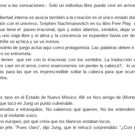
garse a las sensaciones-. Solo un individuo libre puede vivir en armo
libertad interna se asocia también a la creación es el único estado d
exión con el universo. Srephen Nachmanovitch en su libro Free Play 
e tiene el paseo irracional, ojos y oídos abiertos, sentidos, dejar v
ma uno viaja libre y el alma y la conciencia se expanden hasta ver d
striñe se achica y se ve menos.
 instinto de juego actúa aquí como protagonista. Las palabras deben ir
ro se entrometa.
tienen que ver con lo irracional, con los sentidos. La traducción d
e es caer en el amor, como enamorarnos sin perder la cabeza?, lo u
as para las que es imprescindible soltar la cabeza para que ocurr
los.
ios taos en el Estado de Nuevo México. Allí se hizo amigo de (Mont
 que tocó en Jung un punto vulnerable.
cómodos e intranquilos. No sabemos qué quieren. No los entendem
 al visitante suizo.
no europeo, por qué creía que los blancos estaban locos.
n jefe. "Pues claro", dijo Jung, que le retrucó sorprendido: "¿Con 