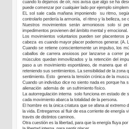
cuando lo dejamos de oír, nos avisa que algo se ha dese
puede comenzar por cualquier lado por ejemplo simplem
EL sol sale cada mañana imponiendo su ritmo, según 
controlarlo perdería la armonía, el ritmo y la belleza, se 
Nuestros movimientos serán armoniosos solo si perm
impedimentos provienen del ámbito mental y emocional.
Los movimientos voluntarios pueden ser placenteros p
cabeza es cuando mayor placer podemos generar. (A. 
Cuando se retiene conscientemente un impulso, los mú
caballos de carrera ansiosos por lanzarse a correr p
músculos quedan inmovilizados y la retención del imp
paso a un movimiento espontáneo, de manera que el in
reteniendo sus sentimientos. La sensibilidad de la zona q
sentimiento. Esto genera la tensión crónica de la musc
Cuando un individuo dice no siento nada es porque ha
alienación además de un sufrimiento físico.
La autorregulación interna solo funciona en estado de 
cada movimiento abarca la totalidad de la persona.
El hombre es la única criatura que se afana al extremo 
la vida. Entregarnos al fluir de esa corriente de energía 
través de distintos caminos.
Otra cuestión es la libertad, para que la energía fluya po
la libertad interna, para sentir placer.