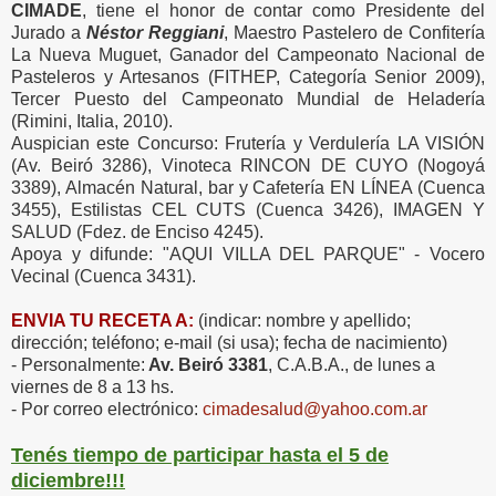
CIMADE
, tiene el honor de contar como Presidente del
Jurado a
Néstor Reggiani
, Maestro Pastelero de Confitería
La Nueva Muguet, Ganador del Campeonato Nacional de
Pasteleros y Artesanos (FITHEP, Categoría Senior 2009),
Tercer Puesto del Campeonato Mundial de Heladería
(Rimini, Italia, 2010).
Auspician este Concurso: Frutería y Verdulería LA VISIÓN
(Av. Beiró 3286), Vinoteca RINCON DE CUYO (Nogoyá
3389), Almacén Natural, bar y Cafetería EN LÍNEA (Cuenca
3455), Estilistas CEL CUTS (Cuenca 3426), IMAGEN Y
SALUD (Fdez. de Enciso 4245).
Apoya y difunde: "AQUI VILLA DEL PARQUE" - Vocero
Vecinal (Cuenca 3431).
ENVIA TU RECETA A:
(indicar: nombre y apellido;
dirección; teléfono; e-mail (si usa); fecha de nacimiento)
- Personalmente:
Av. Beiró 3381
, C.A.B.A., de lunes a
viernes de 8 a 13 hs.
- Por correo electrónico:
cimadesalud@yahoo.com.ar
Tenés tiempo de participar hasta el 5 de
diciembre!!!