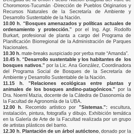
Choromoros-Tucumán -Dirección de Pueblos Originarios y
Recursos Naturales de la Secretaría de Ambiente y
Desarrollo Sustentable de la Nación.
10.00 h.
“Bosques amenazados y políticas actuales de
ordenamiento y protección.”
por el Ing. Agr. Rodolfo
Burkart, profesional de planta a cargo del Programa de
Planificación Biorregional de la Administración de Parques
Nacionales.
10.30 h.
mate-breaks auspiciado por yerba mate “Amanda”.
10.45 h.
“Desarrollo sustentable y los habitantes de los
bosques nativos.”
por la Lic. Ana González, Coordinadora
del Programa Social de Bosques de la Secretaría de
Ambiente y Desarrollo Sustentable de la Nación.
11.15 h.
"Relaciones ecológicas entre plantas y
animales de los bosques andino-patagónicos."
por la
Dra. Noemí Mazia, docente de la Cátedra de Dasonomía de
la Facultad de Agronomía de la UBA.
12.00 h.
Recorrido artístico por
"Sistemas.":
escultura,
instalación, pintura, fotografía y dibujo. Exhibición temática
en la Galería de Arte de la Facultad realizada por un grupo
de artistas plásticos del barrio.
12.30 h.
Plantación de un árbol autóctono
, donado por la