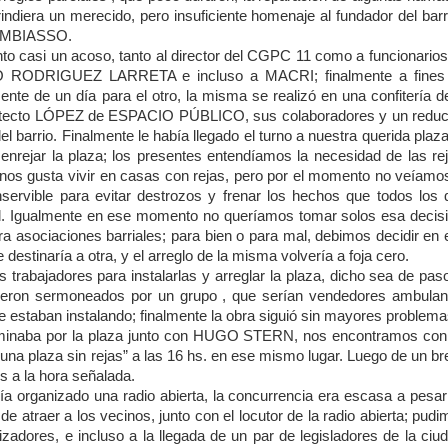
ndiera un merecido, pero insuficiente homenaje al fundador del barr
CAMBIASSO.
o casi un acoso, tanto al director del CGPC 11 como a funcionarios
 RODRIGUEZ LARRETA e incluso a MACRI; finalmente a fines
nte de un día para el otro, la misma se realizó en una confitería d
rquitecto LÓPEZ de ESPACIO PÚBLICO, sus colaboradores y un reduc
barrio. Finalmente le había llegado el turno a nuestra querida plaza
 enrejar la plaza; los presentes entendíamos la necesidad de las re
 nos gusta vivir en casas con rejas, pero por el momento no veíamos
nservible para evitar destrozos y frenar los hechos que todos los 
ol. Igualmente en ese momento no queríamos tomar solos esa decisi
a asociaciones barriales; para bien o para mal, debimos decidir en 
estinaría a otra, y el arreglo de la misma volvería a foja cero.
 trabajadores para instalarlas y arreglar la plaza, dicho sea de pas
fueron sermoneados por un grupo , que serían vendedores ambulan
e estaban instalando; finalmente la obra siguió sin mayores problema
aminaba por la plaza junto con HUGO STERN, nos encontramos con
r una plaza sin rejas” a las 16 hs. en ese mismo lugar. Luego de un b
s a la hora señalada.
a organizado una radio abierta, la concurrencia era escasa a pesar
 de atraer a los vecinos, junto con el locutor de la radio abierta; pud
zadores, e incluso a la llegada de un par de legisladores de la ciu