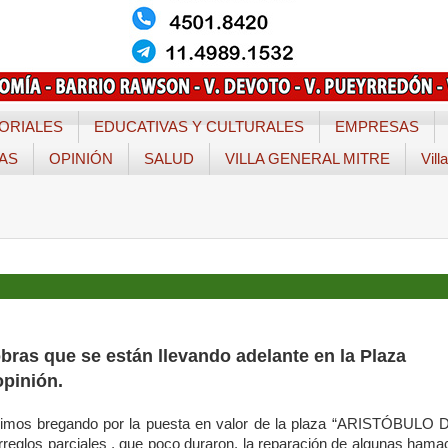
ORIALES
EDUCATIVAS Y CULTURALES
EMPRESAS
TAS
OPINIÓN
SALUD
VILLA GENERAL MITRE
Vill
obras que se están llevando adelante en la Plaza
opinión.
enimos bregando por la puesta en valor de la plaza “ARISTÓBULO 
reglos parciales , que poco duraron, la reparación de algunas hama