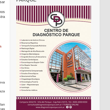
sar
hos
tra
a
eva
laza
olan
icas