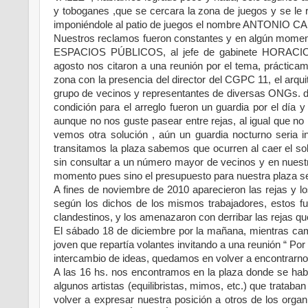
y toboganes ,que se cercara la zona de juegos y se le ri
imponiéndole al patio de juegos el nombre ANTONIO 
Nuestros reclamos fueron constantes y en algún moment
ESPACIOS PÚBLICOS, al jefe de gabinete HORACIO
agosto nos citaron a una reunión por el tema, prácticame
zona con la presencia del director del CGPC 11, el a
grupo de vecinos y representantes de diversas ONGs. del 
condición para el arreglo fueron un guardia por el día y
aunque no nos guste pasear entre rejas, al igual que no
vemos otra solución , aún un guardia nocturno seria i
transitamos la plaza sabemos que ocurren al caer el s
sin consultar a un número mayor de vecinos y en nuestr
momento pues sino el presupuesto para nuestra plaza se d
A fines de noviembre de 2010 aparecieron las rejas y los
según los dichos de los mismos trabajadores, estos 
clandestinos, y los amenazaron con derribar las rejas qu
El sábado 18 de diciembre por la mañana, mientras c
joven que repartía volantes invitando a una reunión “ Po
intercambio de ideas, quedamos en volver a encontrarno
A las 16 hs. nos encontramos en la plaza donde se habí
algunos artistas (equilibristas, mimos, etc.) que trataban
volver a expresar nuestra posición a otros de los organi