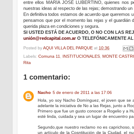
entre ellos MARÍA JOSÉ LUBERTINO, quienes nos permi
nuestras ideas al respecto de las rejas; demostrando un s
En definitiva todos estamos de acuerdo que queremos un
pensamos que por el momento las rejas y el guardián di
querida plaza en condiciones y segura.
SI USTED ESTÁ DE ACUERDO, O NO CON LAS RE
unión@redcapital.com.ar
O TELEFÓNICAMENTE A
Posted by
AQUI VILLA DEL PARQUE
at
10:36
Labels:
Comuna 11
,
INSTITUCIONALES
,
MONTE CASTR
Rita
1 comentario:
Nacho
5 de enero de 2011 a las 17:06
Hola, yo soy Nacho Domínguez, el joven que se a
adelante la iniciativa de No a las Rejas, junto a 
Primero que fue un gusto conocer a Rogelio y a H
esté linda, cuidada y sea un lugar de encuentro pa
Segundo,que nuestro reclamo no es caprichoso, se
un artículo de la Cosntitución de la Ciudad, el n