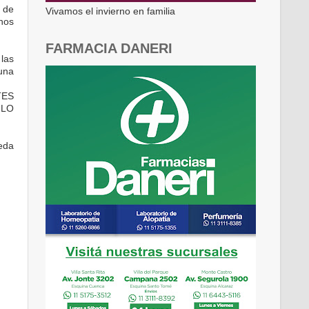
l de
Vivamos el invierno en familia
inos
FARMACIA DANERI
las
una
TES
 LO
eda