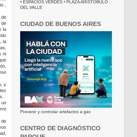
• ESPACIOS VERDES • PLAZA ARISTÓBULO
io ,
DEL VALLE
 de
CIUDAD DE BUENOS AIRES
 de
e la
ido
, la
jas,
 ni
que
ón,
ese
o, y
tes
s.
 un
reve
Prevenir y controlar artefactos a gas
 de
imos
CENTRO DE DIAGNÓSTICO
dad,
PARQUE