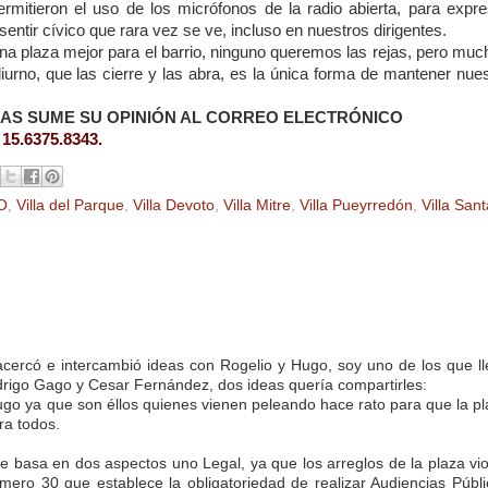
tieron el uso de los micrófonos de la radio abierta, para expre
entir cívico que rara vez se ve, incluso en nuestros dirigentes.
a plaza mejor para el barrio, ninguno queremos las rejas, pero muc
urno, que las cierre y las abra, es la única forma de mantener nues
JAS SUME SU OPINIÓN AL CORREO ELECTRÓNICO
L
15.6375.8343.
O
,
Villa del Parque
,
Villa Devoto
,
Villa Mitre
,
Villa Pueyrredón
,
Villa Sant
cercó e intercambió ideas con Rogelio y Hugo, soy uno de los que ll
Rodrigo Gago y Cesar Fernández, dos ideas quería compartirles:
ugo ya que son éllos quienes vienen peleando hace rato para que la p
ra todos.
 basa en dos aspectos uno Legal, ya que los arreglos de la plaza vi
umero 30 que establece la obligatoriedad de realizar Audiencias Públ