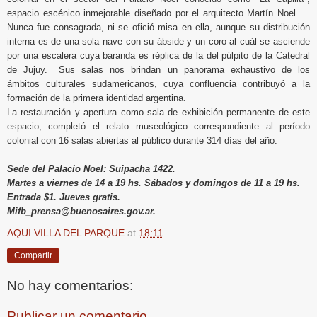
espacio escénico inmejorable diseñado por el arquitecto Martín Noel.
Nunca fue consagrada, ni se ofició misa en ella, aunque su distribución
interna es de una sola nave con su ábside y un coro al cuál se asciende
por una escalera cuya baranda es réplica de la del púlpito de la Catedral
de Jujuy. Sus salas nos brindan un panorama exhaustivo de los
ámbitos culturales sudamericanos, cuya confluencia contribuyó a la
formación de la primera identidad argentina.
La restauración y apertura como sala de exhibición permanente de este
espacio, completó el relato museológico correspondiente al período
colonial con 16 salas abiertas al público durante 314 días del año.
Sede del Palacio Noel: Suipacha 1422.
Martes a viernes de 14 a 19 hs. Sábados y domingos de 11 a 19 hs.
Entrada $1. Jueves gratis.
Mifb_prensa@buenosaires.gov.ar.
AQUI VILLA DEL PARQUE
at
18:11
Compartir
No hay comentarios:
Publicar un comentario