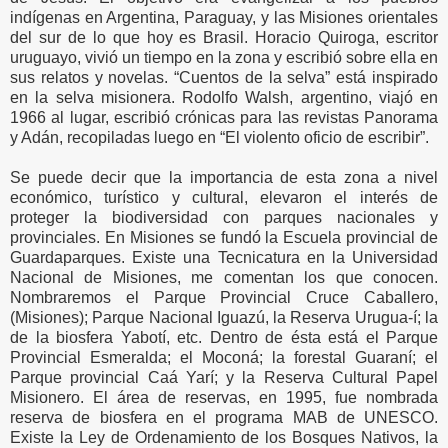
indígenas en Argentina, Paraguay, y las Misiones orientales
del sur de lo que hoy es Brasil. Horacio Quiroga, escritor
uruguayo, vivió un tiempo en la zona y escribió sobre ella en
sus relatos y novelas. “Cuentos de la selva” está inspirado
en la selva misionera. Rodolfo Walsh, argentino, viajó en
1966 al lugar, escribió crónicas para las revistas Panorama
y Adán, recopiladas luego en “El violento oficio de escribir”.
Se puede decir que la importancia de esta zona a nivel
económico, turístico y cultural, elevaron el interés de
proteger la biodiversidad con parques nacionales y
provinciales. En Misiones se fundó la Escuela provincial de
Guardaparques. Existe una Tecnicatura en la Universidad
Nacional de Misiones, me comentan los que conocen.
Nombraremos el Parque Provincial Cruce Caballero,
(Misiones); Parque Nacional Iguazú, la Reserva Urugua-í; la
de la biosfera Yabotí, etc. Dentro de ésta está el Parque
Provincial Esmeralda; el Moconá; la forestal Guaraní; el
Parque provincial Caá Yarí; y la Reserva Cultural Papel
Misionero. El área de reservas, en 1995, fue nombrada
reserva de biosfera en el programa MAB de UNESCO.
Existe la Ley de Ordenamiento de los Bosques Nativos, la