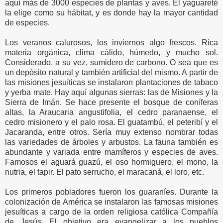
aquí más de 3000 especies de plantas y aves. El yaguareté
la elige como su hábitat, y es donde hay la mayor cantidad
de especies.
Los veranos calurosos, los inviernos algo frescos. Rica
materia orgánica, clima cálido, húmedo, y mucho sol.
Considerado, a su vez, sumidero de carbono. O sea que es
un depósito natural y también artificial del mismo. A partir de
las misiones jesuíticas se instalaron plantaciones de tabaco
y yerba mate. Hay aquí algunas sierras: las de Misiones y la
Sierra de Imán. Se hace presente el bosque de coníferas
altas, la Araucaria angustifolia, el cedro paranaense, el
cedro misionero y el palo rosa. El guatambú, el peteribí y el
Jacaranda, entre otros. Sería muy extenso nombrar todas
las variedades de árboles y arbustos. La fauna también es
abundante y variada entre mamíferos y especies de aves.
Famosos el aguará guazú, el oso hormiguero, el mono, la
nutria, el tapir. El pato serrucho, el maracaná, el loro, etc.
Los primeros pobladores fueron los guaraníes. Durante la
colonización de América se instalaron las famosas misiones
jesuíticas a cargo de la orden religiosa católica Compañía
de Jesús. El objetivo era evangelizar a los pueblos