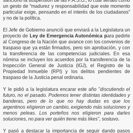
sancionó la suspensión de las P.A.S.O., lo cual señaló como
un gesto de “madurez y responsabilidad que este momento
particular exige, pensando en el interés de los ciudadanos”
y no de la política.
El Jefe de Gobierno anunció que enviará a la Legislatura un
proyecto de
Ley de Emergencia Autonómica p
ara pedirle
al Congreso de la Nación que avance con los convenios de
traspaso que ya están firmados, pero sin aprobación, y con
la transferencia de las competencias judiciales. En esa
nómina se incluyen los acuerdos por la transferencia de la
Inspección General de Justicia (IGJ), el Registro de la
Propiedad Inmueble (RPI) y los delitos pendientes de
traspaso de la Justicia penal ordinaria.
Y le pidió a la legislatura encarar este año
"discutiendo el
futuro, no el pasado. Podemos tener distintas identidades y
banderas, pero de lo que no hay dudas es que los
argentinos eligieron un cambio, exigiendo más soluciones y
menos peleas. Los porteños nos eligieron para darles
soluciones, no para ver quién tiene más likes",
sostuvo.
Y pasó a destacar la importancia de seguir dando pasos