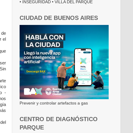
• INSEGURIDAD • VILLA DEL PARQUE
CIUDAD DE BUENOS AIRES
 de
r el
que
ser
Sin
arte
ico
o -
nos
Prevenir y controlar artefactos a gas
gía
 más
CENTRO DE DIAGNÓSTICO
del
PARQUE