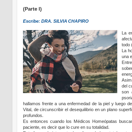
(Parte I)
Escribe: DRA. SILVIA CHAPIRO
La e
afect
todo 
La ho
una e
Entre
sobe
energ
Asimi
del c
son 
psor
hallamos frente a una enfermedad de la piel y luego de
Vital, de circunscribir el desequilibrio en un plano sup
profundos.
Es entonces cuando los Médicos Homeópatas buscamo
paciente, es decir que lo cure en su totalidad.