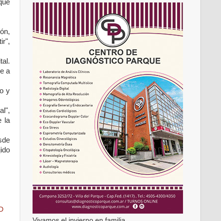
 que
ión,
r",
tal.
e a
o y
l",
 la
sde
jido
D
Vivamos el invierno en familia