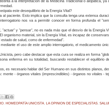
stinta a la interpretación de la Medicina Tradicional o alopática, ya
ermedad.
pata este desequilibrio de la Energía Vital?
za al paciente. Esto implica que la consulta tenga una extensa durac
terrogatorio nos va a permitir conocer en forma profunda el "senti
, "actuar" y "pensar", no es nada más que el desvío de la Energía Vi
 organismo material, sin la Energía Vital, es incapaz de conservars
 el estado de salud, como de enfermedad".
mediante el uso de este amplio interrogatorio, el medicamento únic
cista, pero cabe destacar que esta cura se realiza en forma "globa
na enferma en su totalidad, buscando restablecer el equilibrio de
os, es necesario hablar del Ser Humano en sus distintos planos, de
 mente - órganos vitales (imprescindibles) - órganos no vitales - te
RO
,
HOMEOPATÍA UNICISTA
,
LA OPINION DE ESPECIALISTAS
,
SALU