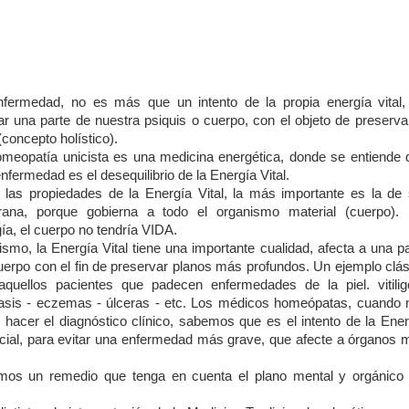
nfermedad, no es más que un intento de la propia energía vital,
ar una parte de nuestra psiquis o cuerpo, con el objeto de preserva
(concepto holístico).
meopatía unicista es una medicina energética, donde se entiende 
nfermedad es el desequilibrio de la Energía Vital.
 las propiedades de la Energía Vital, la más importante es la de 
rana, porque gobierna a todo el organismo material (cuerpo). 
ía, el cuerpo no tendría VIDA.
smo, la Energía Vital tiene una importante cualidad, afecta a una p
uerpo con el fin de preservar planos más profundos. Un ejemplo clás
aquellos pacientes que padecen enfermedades de la piel. vitilig
iasis - eczemas - úlceras - etc. Los médicos homeópatas, cuando 
 hacer el diagnóstico clínico, sabemos que es el intento de la Ener
erficial, para evitar una enfermedad más grave, que afecte a órganos
s un remedio que tenga en cuenta el plano mental y orgánico 