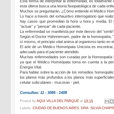
Esta forma de interpretar la enfermedad, es totalmente di
esta última busca una teoría fisiopatológica de cada enf
Muchos se preguntarán, ¿Cómo entiende el Médico Homeó
Lo hace a través del exhaustivo interrogatorio que reali
hay casos que promedian la hora u hora y media. El in
"actuar" y "pensar" de cada paciente.
La enfermedad se manifiesta por este desvío del "sentir"
Según el Doctor Hahnnemam, padre de la homeopatía, "El
sí mismo, el principio vital anima al organismo tanto en
El arte de un Médico Homeópata Unicista es encontrar, 
adecuado para el paciente atendido.
Muchas enfermedades son curadas por la Homeopatía Uni
ya que el Médico Homeópata toma en cuenta a la perso
Energía Vital.
Para hablar sobre la acción de los remedios homeopátic
los planos más profundos a los planos más superficiales:
celular subcutáneo - mucosas - piel.
Consultas: 11 - 3085 - 1408
Posted by
AQUI VILLA DEL PARQUE
at
19:15
Labels:
CIUDAD DE BUENOS AIRES
,
DRA. SILVIA CHAPI