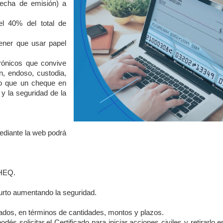
fecha de emisión) a
el 40% del total de
tener que usar papel
ónicos que convive
n, endoso, custodia,
ico que un cheque en
 y la seguridad de la
mediante la web podrá
CHEQ.
 hurto aumentando la seguridad.
uados, en términos de cantidades, montos y plazos.
 solicitar el Certificado para iniciar acciones civiles y retirarlo e