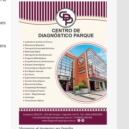
ues
era
Vivamos el invierno en familia