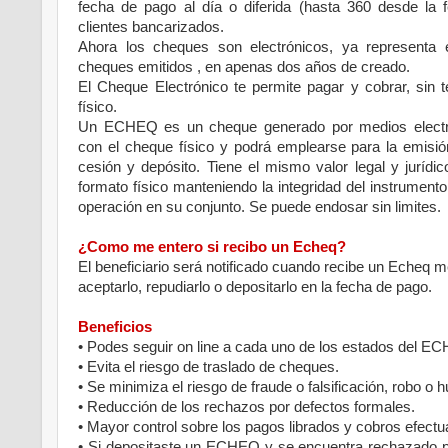
fecha de pago al día o diferida (hasta 360 desde la 
clientes bancarizados.
Ahora los cheques son electrónicos, ya representa 
cheques emitidos , en apenas dos años de creado.
El Cheque Electrónico te permite pagar y cobrar, sin 
físico.
Un ECHEQ es un cheque generado por medios electr
con el cheque físico y podrá emplearse para la emisió
cesión y depósito. Tiene el mismo valor legal y juríd
formato físico manteniendo la integridad del instrumento
operación en su conjunto. Se puede endosar sin limites.
¿Como me entero si recibo un Echeq?
El beneficiario será notificado cuando recibe un Echeq 
aceptarlo, repudiarlo o depositarlo en la fecha de pago.
Beneficios
• Podes seguir on line a cada uno de los estados del E
• Evita el riesgo de traslado de cheques.
• Se minimiza el riesgo de fraude o falsificación, robo o
• Reducción de los rechazos por defectos formales.
• Mayor control sobre los pagos librados y cobros efect
• Si depositaste un ECHEQ y se encuentra rechazado podés