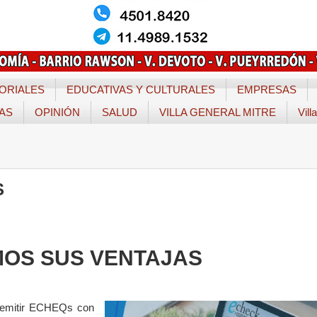
ORIALES
EDUCATIVAS Y CULTURALES
EMPRESAS
TAS
OPINIÓN
SALUD
VILLA GENERAL MITRE
Vill
S
MOS SUS VENTAJAS
s emitir ECHEQs con