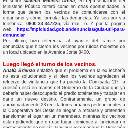
El señor
Máximo Maceira Arena
, en representación del
Ministerio Público reiteró como en otras oportunidades la
forma que tienen los vecinos de comunicarse con el
organismo y cómo formular las denuncias. Ya sea por vía
telefónica:
0800-33-347225
, vía mail: ó. Y por la pagina
web:
https://mpfciudad.gob.ar/denuncias/guia-util-para-
denunciar
Por último, hizo referencia al avance del trámite por
denuncias que hicieron los vecinos por ruidos molestos de
un local ubicado en la Avenida Jonte 3400.
Luego llegó el turno de los vecinos.
Analía Brienzo
enfatizó que el problema en la ex lechería
no está solucionado y si bien los vecinos agradecen el
refuerzo de vigilancia que ha puesto la Comisaría 11ª, la
cuestión está en manos del Gobierno de la Ciudad que ya
debería haber desocupado el predio totalmente y trabajar en
darle un nuevo destino. Contrariamente, un grupo de
aproximadamente 23 recicladores urbanos pertenecientes a
la Cooperativa del Oeste se niegan a retirarse y pretenden
transformar el lugar en un merendero, mientras los vecinos
están pidiendo que en ese lugar comience a funcionar un
destacamento de policía. Hay que recordar que la Dirección