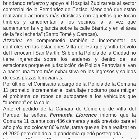
brindando refuerzo y apoyo al Hospital Zubizarreta al sector
comercial de la Fernández de Enciso. Mencionó que están
realizando acciones más drásticas con aquellos que tocan
timbres y amedrentan a los vecinos, a la vez que
aumentaron la vigilancia sobre la calle Biarritz y en el área
de la “ex lechería” (Santo Tomé y Caracas).
Azzorina
se comprometió también a incrementar los
controles en las estaciones Villa del Parque y Villa Devoto
del Ferrocarril San Martín. Si bien la Policía de la Ciudad no
tiene injerencia sobre los andenes y dentro de las
estaciones porque es jurisdicción de Policía Ferroviaria, van
a hacer una tarea más exhaustiva en los ingresos y salidas
de esas plazas ferroviarias.
Por último, el Comisario a cargo de la Policía de la Comuna
11 prometió incrementar el patrullaje nocturno para mitigar
el problema de robos de autopartes a los vehículos que
“duermen” en la calle.
Ante el pedido de la Cámara de Comercio de Villa del
Parque, la señora
Fernanda Llorence
informó que la
Comuna 11 cuenta con 436 cámaras y está previsto para el
año próximo colocar 86% más, tarea que se iba a realizar en
el 2020 pero debido a la pandemia quedó postergada.