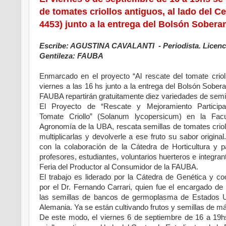
de tomates criollos antiguos, al lado del 
4453) junto a la entrega del Bolsón Sobera
Escribe: AGUSTINA CAVALANTI - Periodista. Licenc
Gentileza: FAUBA
Enmarcado en el proyecto “Al rescate del tomate crioll
viernes a las 16 hs junto a la entrega del Bolsón Sober
FAUBA repartirán gratuitamente diez variedades de semil
El Proyecto de “Rescate y Mejoramiento Participa
Tomate Criollo” (Solanum lycopersicum) en la Fac
Agronomía de la UBA, rescata semillas de tomates criol
multiplicarlas y devolverle a ese fruto su sabor origina
con la colaboración de la Cátedra de Horticultura y pa
profesores, estudiantes, voluntarios huerteros e integran
Feria del Productor al Consumidor de la FAUBA.
El trabajo es liderado por la Cátedra de Genética y co
por el Dr. Fernando Carrari, quien fue el encargado de 
las semillas de bancos de germoplasma de Estados 
Alemania. Ya se están cultivando frutos y semillas de m
De este modo, el viernes 6 de septiembre de 16 a 19h