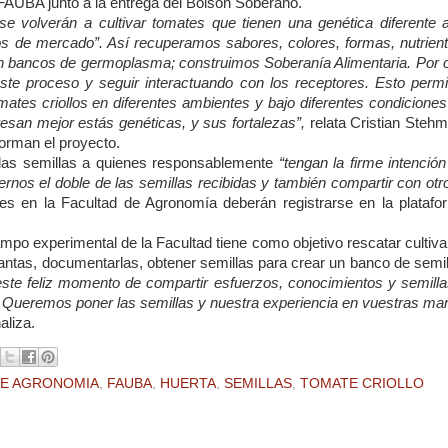
a FAUBA junto a la entrega del Bolsón Soberano.
e volverán a cultivar tomates que tienen una genética diferente a
ios de mercado”. Así recuperamos sabores, colores, formas, nutrient
 en bancos de germoplasma; construimos Soberanía Alimentaria. Por o
 este proceso y seguir interactuando con los receptores. Esto permi
ates criollos en diferentes ambientes y bajo diferentes condiciones
esan mejor estás genéticas, y sus fortalezas”,
relata Cristian Stehm
orman el proyecto.
n las semillas a quienes responsablemente
“tengan la firme intenció
lvernos el doble de las semillas recibidas y también compartir con otr
nes en la Facultad de Agronomía deberán registrarse en la platafo
ampo experimental de la Facultad tiene como objetivo rescatar cultiv
plantas, documentarlas, obtener semillas para crear un banco de semi
ste feliz momento de compartir esfuerzos, conocimientos y semilla
. Queremos poner las semillas y nuestra experiencia en vuestras ma
aliza.
DE AGRONOMIA
,
FAUBA
,
HUERTA
,
SEMILLAS
,
TOMATE CRIOLLO