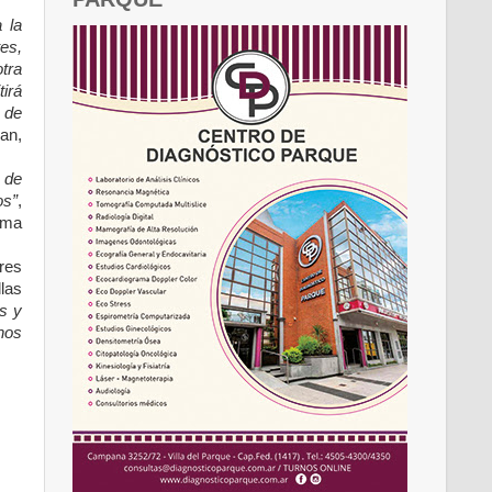
 la
es,
tra
tirá
 de
an,
n de
os”
,
rma
ares
llas
s y
nos