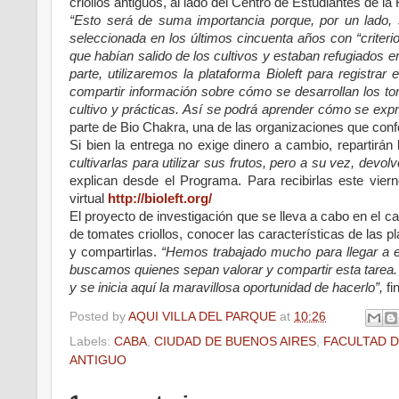
criollos antiguos, al lado del Centro de Estudiantes de l
“Esto será de suma importancia porque, por un lado, s
seleccionada en los últimos cincuenta años con “criter
que habían salido de los cultivos y estaban refugiados
parte, utilizaremos la plataforma Bioleft para registrar
compartir información sobre cómo se desarrollan los tom
cultivo y prácticas. Así se podrá aprender cómo se expr
parte de Bio Chakra, una de las organizaciones que conf
Si bien la entrega no exige dinero a cambio, repartirá
cultivarlas para utilizar sus frutos, pero a su vez, devo
explican desde el Programa. Para recibirlas este vier
virtual
http://bioleft.org/
El proyecto de investigación que se lleva a cabo en el c
de tomates criollos, conocer las características de las 
y compartirlas.
“Hemos trabajado mucho para llegar a e
buscamos quienes sepan valorar y compartir esta tarea
y se inicia aquí la maravillosa oportunidad de hacerlo”,
fin
Posted by
AQUI VILLA DEL PARQUE
at
10:26
Labels:
CABA
,
CIUDAD DE BUENOS AIRES
,
FACULTAD 
ANTIGUO