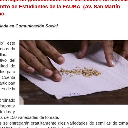
Centro de Estudiantes de la FAUBA (Av. San Martín
no.
iada en Comunicación Social.
o”, este
ano de la
las.
tivo del
ultad de
los para
l. Cuenta
rticipan
tes de la
ordinado
importar
Unidos y
ás de 150 variedades de tomate.
s se entregarán gratuitamente diez variedades de semillas de toma