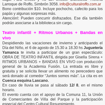
Larroque de Roffo, Simbrón 3058.
info@culturalroffo.com.ar
Bono contribución $10. Incluye pochocho, cafecito para los
papás y algunas sorpresas más.
Atención!: Pueden concurrir disfrazados. Ese día también
podrán asociarse a la biblioteca sin cargo.
Teatro infantil + Ritmos Urbanos + Bandas en
vivo
Despidiendo las vacaciones de invierno y anticipando el
Día del Niño, el 6 de agosto de 15.30 a 18.30 hs
Juguetería
Yamanca
te invita a participar de un gran espectáculo:
OBRA DE TEATRO INFANTIL dirigida por Gisella Sirena +
RITMOS URBANOS + BANDAS EN VIVO con producción
general de la Academia Fusión. La entrada es libre y
gratuita y se solicita llevar un alimento no perecedero que
será donado al comedor “Juntos somos más”. La cita es en
Cuenca esquina Lascano.
En caso de lluvia se pasa al sábado
12/ 8
, en el mismo
horario.
El evento cuenta con el apoyo de la Comuna 11, la Unión
de Comerciantes de Villa del Parque y la participación
especial del Centro Cultural Resurgimiento.