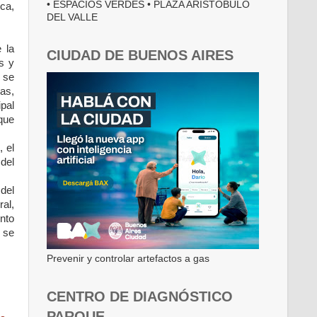
• ESPACIOS VERDES • PLAZA ARISTÓBULO
ca,
DEL VALLE
 la
CIUDAD DE BUENOS AIRES
s y
 se
as,
pal
 que
, el
 del
del
ral,
nto
s se
Prevenir y controlar artefactos a gas
CENTRO DE DIAGNÓSTICO
PARQUE