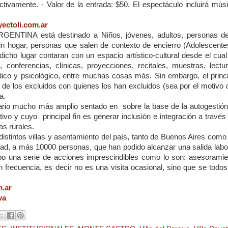
tivamente. - Valor de la entrada: $50. El espectáculo incluirá músi
ectoli.com.ar
INA está destinado a Niños, jóvenes, adultos, personas de
sin hogar, personas que salen de contexto de encierro (Adolescente
cho lugar contaran con un espacio artístico-cultural desde el cual
 conferencias, clínicas, proyecciones, recitales, muestras, lectur
dico y psicológico, entre muchas cosas más. Sin embargo, el princi
ón de los excluidos con quienes los han excluidos (sea por el motivo
a.
itario mucho más amplio sentado en
sobre la base de la autogestión
ativo y cuyo
principal fin es generar inclusión e integración a través
as rurales.
stintos villas y asentamiento del país, tanto de Buenos Aires como 
lidad, a más 10000 personas, que han podido alcanzar una salida labo
bo una serie de acciones imprescindibles como lo son: asesoramie
n frecuencia, es decir no es una visita ocasional, sino que se todo
m.ar
va