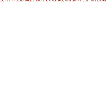
ES
,
INSTITUCIONALES
,
MONTE CASTRO
,
Villa del Parque
,
Villa Devo