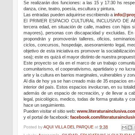
Se realizarán dos funciones: a las 15 y 17:30 hs respec
danza, cine, teatro, poesía, escultura y pintura.
Las entradas pueden adquirirse escribiendo a
info@proy
El PRIMER ESPACIO CULTURAL INCLUSIVO DE ARGENT
tercera edad, en situación de calle, madres con hijos 
mayores), personas con discapacidad y excluidas. En di
propondrán y promoverán talleres, oficios, seminarios,
ciclos, concursos, hospedaje, asesoramiento legal, me
objetivo de esta iniciativa es promover la sociabilizaci
sea); este es quizá el mayor distinto de nuestra propuest
Este proyecto se da en el marco de un trabajo comun
comunitarismo, el cooperativismo, apartidario y no lucr
arte y la cultura en barrios marginales, vulnerables y zon
Al día de hoy ya se han creado más de 35 espacios en di
interior del país. Estos espacios involucran, en su tota
además de un espacio de recreación, y de llevar a ca
legal, psicológico, medico, todas de forma gratuita y co
hace un seguimiento.
Pueden visitar el sitio web:
www.literaturainclusiva.co
y el portal de facebook:
facebook.com/literaturainclusi
Posted by
AQUI VILLA DEL PARQUE
at
9:38