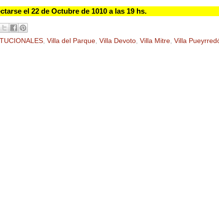
ctarse el 22 de Octubre de 1010 a las 19 hs.
ITUCIONALES
,
Villa del Parque
,
Villa Devoto
,
Villa Mitre
,
Villa Pueyrred