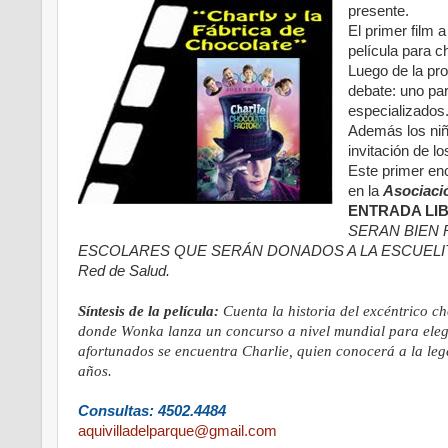
presente.
El primer film 
película para c
Luego de la pro
debate: uno pa
especializados
Además los niñ
invitación de l
Este primer en
en la
Asociaci
ENTRADA LIB
SERAN BIEN 
ESCOLARES QUE SERÁN DONADOS A LA ESCUELITA N
Red de Salud.
Síntesis de la película:
Cuenta la historia del excéntrico 
donde Wonka lanza un concurso a nivel mundial para elegi
afortunados se encuentra Charlie, quien conocerá a la leg
años.
Consultas: 4502.4484
aquivilladelparque@gmail.com