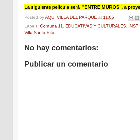
La siguiente película será
"ENTRE MUROS"
,
a proye
Posted by
AQUI VILLA DEL PARQUE
at
11:05
Labels:
Comuna 11
,
EDUCATIVAS Y CULTURALES
,
INST
Villa Santa Rita
No hay comentarios:
Publicar un comentario