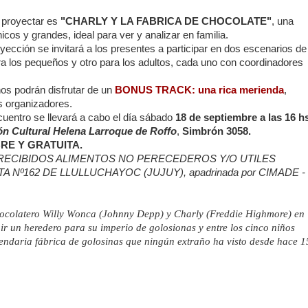
a proyectar es
"CHARLY Y LA FABRICA DE CHOCOLATE"
, una
hicos y grandes, ideal para ver y analizar en familia.
yección se invitará a los presentes a participar en dos escenarios de
ra los pequeños y otro para los adultos, cada uno con coordinadores
.
os podrán disfrutar de un
BONUS TRACK: una rica merienda
,
os organizadores.
cuentro se llevará a cabo el día sábado
18 de septiembre a las 16 h
ón Cultural Helena Larroque de Roffo
,
Simbrón 3058.
RE Y GRATUITA.
RECIBIDOS ALIMENTOS NO PERECEDEROS Y/O UTILES
º162 DE LLULLUCHAYOC (JUJUY), apadrinada por CIMADE -
chocolatero Willy Wonca (Johnny Depp) y Charly (Freddie Highmore) en
r un heredero para su imperio de golosionas y entre los cinco niños
endaria fábrica de golosinas que ningún extraño ha visto desde hace 1