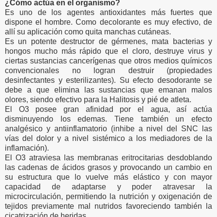
¿Cómo actúa en el organismo?
Es uno de los agentes antioxidantes más fuertes que
dispone el hombre. Como decolorante es muy efectivo, de
allí su aplicación como quita manchas cutáneas.
Es un potente destructor de gérmenes, mata bacterias y
hongos mucho más rápido que el cloro, destruye virus y
ciertas sustancias cancerígenas que otros medios químicos
convencionales no logran destruir (propiedades
desinfectantes y esterilizantes). Su efecto desodorante se
debe a que elimina las sustancias que emanan malos
olores, siendo efectivo para la Halitosis y pié de atleta.
El O3 posee gran afinidad por el agua, así actúa
disminuyendo los edemas. Tiene también un efecto
analgésico y antiinflamatorio (inhibe a nivel del SNC las
vías del dolor y a nivel sistémico a los mediadores de la
inflamación).
El O3 atraviesa las membranas eritrocitarias desdoblando
las cadenas de ácidos grasos y provocando un cambio en
su estructura que lo vuelve más elástico y con mayor
capacidad de adaptarse y poder atravesar la
microcirculación, permitiendo la nutrición y oxigenación de
tejidos previamente mal nutridos favoreciendo también la
cicatrización de heridas.