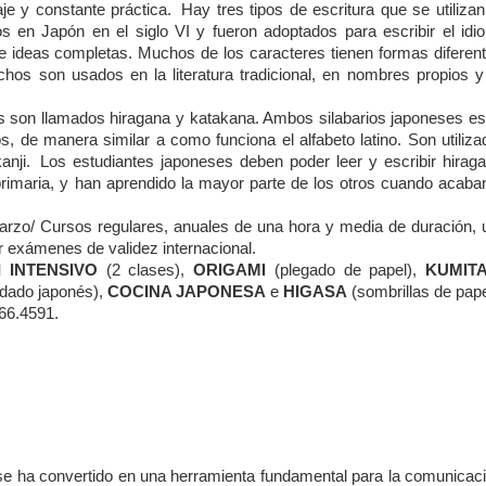
je y constante práctica. Hay tres tipos de escritura que se utiliza
os en Japón en el siglo VI y fueron adoptados para escribir el idi
e ideas completas. Muchos de los caracteres tienen formas diferent
os son usados en la literatura tradicional, en nombres propios y
os son llamados hiragana y katakana. Ambos silabarios japoneses es
, de manera similar a como funciona el alfabeto latino. Son utiliza
anji. Los estudiantes japoneses deben poder leer y escribir hiraga
 primaria, y han aprendido la mayor parte de los otros cuando acaba
zo/ Cursos regulares, anuales de una hora y media de duración, 
r exámenes de validez internacional.
I INTENSIVO
(2 clases),
ORIGAMI
(plegado de papel),
KUMIT
dado japonés),
COCINA JAPONESA
e
HIGASA
(sombrillas de pape
566.4591.
 se ha convertido en una herramienta fundamental para la comunicaci