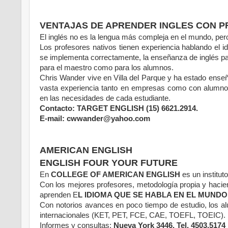
VENTAJAS DE APRENDER INGLES CON P
El inglés no es la lengua más compleja en el mundo, pero
Los profesores nativos tienen experiencia hablando el
se implementa correctamente, la enseñanza de inglés par
para el maestro como para los alumnos.
Chris Wander vive en Villa del Parque y ha estado enseñ
vasta experiencia tanto en empresas como con alumnos
en las necesidades de cada estudiante.
Contacto: TARGET ENGLISH (15) 6621.2914.
E-mail: cwwander@yahoo.com
AMERICAN ENGLISH
ENGLISH FOUR YOUR FUTURE
En
COLLEGE OF AMERICAN ENGLISH
es un institut
Con los mejores profesores, metodología propia y haciend
aprenden E
L IDIOMA QUE SE HABLA EN EL MUNDO
Con notorios avances en poco tiempo de estudio, los 
internacionales (KET, PET, FCE, CAE, TOEFL, TOEIC).
Informes y consultas:
Nueva York 3446. Tel. 4503.5174