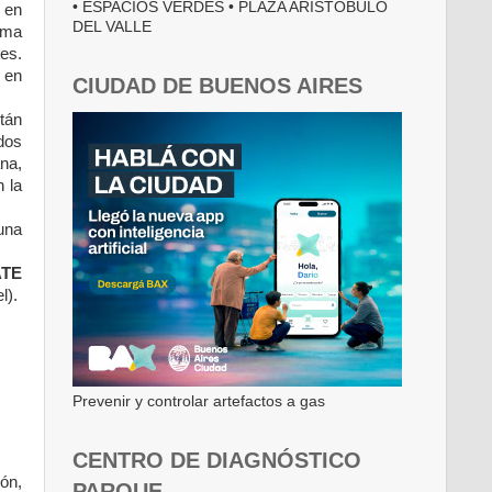
• ESPACIOS VERDES • PLAZA ARISTÓBULO
n en
DEL VALLE
oma
es.
 en
CIUDAD DE BUENOS AIRES
tán
dos
na,
n la
una
ATE
l).
Prevenir y controlar artefactos a gas
CENTRO DE DIAGNÓSTICO
ón,
PARQUE