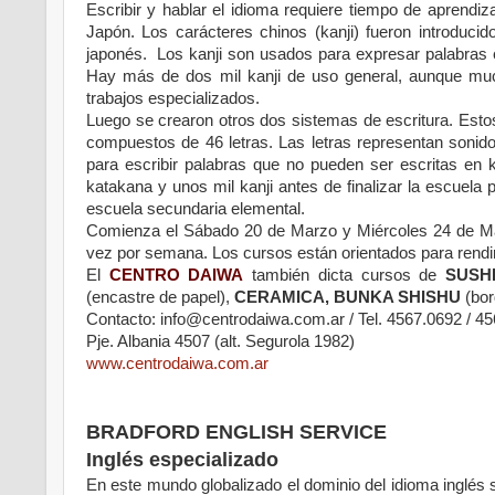
Escribir y hablar el idioma requiere tiempo de aprendiza
Japón. Los carácteres chinos (kanji) fueron introducid
japonés. Los kanji son usados para expresar palabras 
Hay más de dos mil kanji de uso general, aunque much
trabajos especializados.
Luego se crearon otros dos sistemas de escritura. Est
compuestos de 46 letras. Las letras representan sonidos
para escribir palabras que no pueden ser escritas en k
katakana y unos mil kanji antes de finalizar la escuela
escuela secundaria elemental.
Comienza el Sábado 20 de Marzo y Miércoles 24 de Mar
vez por semana. Los cursos están orientados para rendi
El
CENTRO DAIWA
también dicta cursos de
SUSH
(encastre de papel),
CERAMICA, BUNKA SHISHU
(bor
Contacto: info@centrodaiwa.com.ar / Tel. 4567.0692 / 4
Pje. Albania 4507 (alt. Segurola 1982)
www.centrodaiwa.com.ar
BRADFORD ENGLISH SERVICE
Inglés especializado
En este mundo globalizado el dominio del idioma inglés