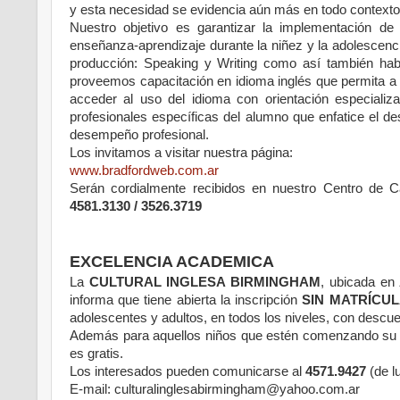
y esta necesidad se evidencia aún más en todo contexto 
Nuestro objetivo es garantizar la implementación d
enseñanza-aprendizaje durante la niñez y la adolescenci
producción: Speaking y Writing como así también habi
proveemos capacitación en idioma inglés que permita 
acceder al uso del idioma con orientación especializ
profesionales específicas del alumno que enfatice el de
desempeño profesional.
Los invitamos a visitar nuestra página:
www.bradfordweb.com.ar
Serán cordialmente recibidos en nuestro Centro de C
4581.3130 / 3526.3719
EXCELENCIA ACADEMICA
La
CULTURAL INGLESA BIRMINGHAM
, ubicada en
informa que tiene abierta la inscripción
SIN MATRÍCU
adolescentes y adultos, en todos los niveles, con descue
Además para aquellos niños que estén comenzando su p
es gratis.
Los interesados pueden comunicarse al
4571.9427
(de l
E-mail: culturalinglesabirmingham@yahoo.com.ar