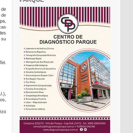
 de
 de
pa,
cas
des
 su
el.
U.),
os,
rzo