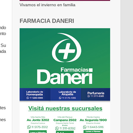
Vivamos el invierno en familia
FARMACIA DANERI
ndo
anto
 Su
ada
ntes
nes