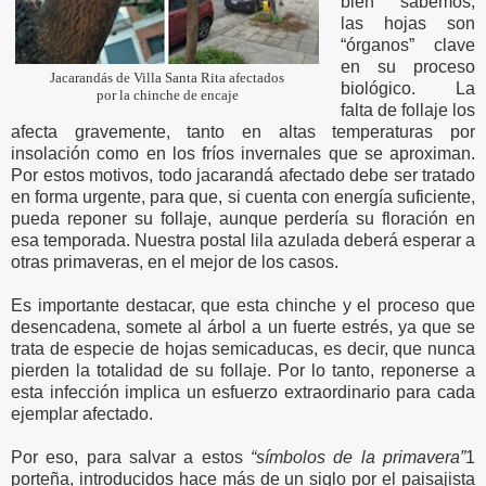
bien sabemos,
las hojas son
“órganos” clave
en su proceso
Jacarandás de Villa Santa Rita afectados
biológico. La
por la chinche de encaje
falta de follaje los
afecta gravemente, tanto en altas temperaturas por
insolación como en los fríos invernales que se aproximan.
Por estos motivos, todo jacarandá afectado debe ser tratado
en forma urgente, para que, si cuenta con energía suficiente,
pueda reponer su follaje, aunque perdería su floración en
esa temporada. Nuestra postal lila azulada deberá esperar a
otras primaveras, en el mejor de los casos.
Es importante destacar, que esta chinche y el proceso que
desencadena, somete al árbol a un fuerte estrés, ya que se
trata de especie de hojas semicaducas, es decir, que nunca
pierden la totalidad de su follaje. Por lo tanto, reponerse a
esta infección implica un esfuerzo extraordinario para cada
ejemplar afectado.
Por eso, para salvar a estos
“símbolos de la primavera”
1
porteña, introducidos hace más de un siglo por el paisajista