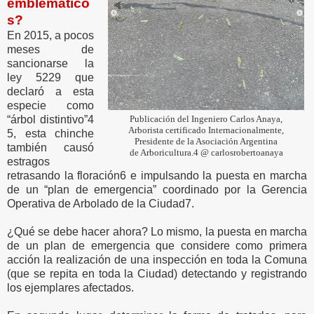
emblemático
s?
En 2015, a pocos
meses de
sancionarse la
ley 5229 que
declaró a esta
especie como
“árbol distintivo”4
Publicación del Ingeniero Carlos Anaya,
Arborista certificado Internacionalmente,
5, esta chinche
Presidente de la Asociación Argentina
también causó
de Arboricultura.4 @ carlosrobertoanaya
estragos
retrasando la floración6 e impulsando la puesta en marcha
de un “plan de emergencia” coordinado por la Gerencia
Operativa de Arbolado de la Ciudad7.
¿Qué se debe hacer ahora? Lo mismo, la puesta en marcha
de un plan de emergencia que considere como primera
acción la realización de una inspección en toda la Comuna
(que se repita en toda la Ciudad) detectando y registrando
los ejemplares afectados.