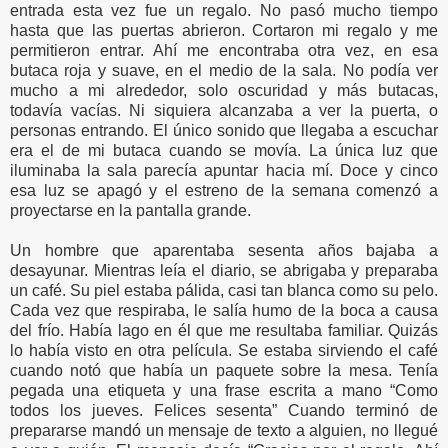
entrada esta vez fue un regalo. No pasó mucho tiempo
hasta que las puertas abrieron. Cortaron mi regalo y me
permitieron entrar. Ahí me encontraba otra vez, en esa
butaca roja y suave, en el medio de la sala. No podía ver
mucho a mi alrededor, solo oscuridad y más butacas,
todavía vacías. Ni siquiera alcanzaba a ver la puerta, o
personas entrando. El único sonido que llegaba a escuchar
era el de mi butaca cuando se movía. La única luz que
iluminaba la sala parecía apuntar hacia mí. Doce y cinco
esa luz se apagó y el estreno de la semana comenzó a
proyectarse en la pantalla grande.
Un hombre que aparentaba sesenta años bajaba a
desayunar. Mientras leía el diario, se abrigaba y preparaba
un café. Su piel estaba pálida, casi tan blanca como su pelo.
Cada vez que respiraba, le salía humo de la boca a causa
del frío. Había lago en él que me resultaba familiar. Quizás
lo había visto en otra película. Se estaba sirviendo el café
cuando notó que había un paquete sobre la mesa. Tenía
pegada una etiqueta y una frase escrita a mano “Como
todos los jueves. Felices sesenta” Cuando terminó de
prepararse mandó un mensaje de texto a alguien, no llegué