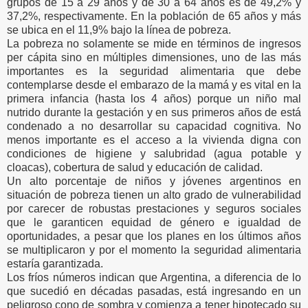
grupos de 15 a 29 años y de 30 a 64 años es de 49,2% y
37,2%, respectivamente. En la población de 65 años y más
se ubica en el 11,9% bajo la línea de pobreza.
La pobreza no solamente se mide en términos de ingresos
per cápita sino en múltiples dimensiones, uno de las más
importantes es la seguridad alimentaria que debe
contemplarse desde el embarazo de la mamá y es vital en la
primera infancia (hasta los 4 años) porque un niño mal
nutrido durante la gestación y en sus primeros años de está
condenado a no desarrollar su capacidad cognitiva. No
menos importante es el acceso a la vivienda digna con
condiciones de higiene y salubridad (agua potable y
cloacas), cobertura de salud y educación de calidad.
Un alto porcentaje de niños y jóvenes argentinos en
situación de pobreza tienen un alto grado de vulnerabilidad
por carecer de robustas prestaciones y seguros sociales
que le garanticen equidad de género e igualdad de
oportunidades, a pesar que los planes en los últimos años
se multiplicaron y por el momento la seguridad alimentaria
estaría garantizada.
Los fríos números indican que Argentina, a diferencia de lo
que sucedió en décadas pasadas, está ingresando en un
peligroso cono de sombra y comienza a tener hipotecado su