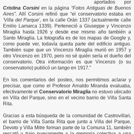
aportados por
Cristina Corsini
en la página
“Fotos Antiguas de Buenos
Aires”
. Allí Corsini refirió que “el conservatorio estaba en
'Villa del Parque'
, en la calle Orán 1337 (actualmente calle
Emilio Lamarca 1339). Perteneció a Giuseppe y Vincenzo
Miraglia hasta 1926 y desde ese mismo año también a
Santo Miraglia. La fotografía es de los mapas de Google y,
como puede ver, todavía queda parte del edificio antiguo.
También supe que un Vincenzo Miraglia murió en 1957 y
otro Vincenzo en 1970, pero no sé quién sería el dueño del
conservatorio. Otra información es que Vincenzo (o su
conservatorio) publicó un tango en 1917.”
En los comentarios del posteo, nos permitimos aclarar y
precisar, que como el Profesor Arnaldo Miranda evaluaba,
efectivamente el
Conservatorio Miraglia
no estuvo ubicado
en Villa del Parque, sino en el vecino barrio de Villa Santa
Rita.
Gracias a esta búsqueda de la comunidad de Castrovillari,
el barrio de Villa Santa Rita que junto a Villa del Parque,
Devoto y Villa Mitre forman parte de la Comuna 11, también
rescató y trajo nuevamente a la memoria colectiva a una