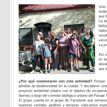
Una r
están
que b
La i
biólo
nati
resul
vecin
La pr
Así s
en la
desde
que d
¿Por qué comenzaron con esta actividad?
Porque e
pérdida de biodiversidad en la ciudad. Y decidieron uni
proyecto ambiental urbano con el objetivo de recuper
diurnas a largo del corredor biológico urbano del Pasaje 
El grupo cuenta en el grupo de Facebook que armar
nuestras veredas, jardines y terrazas colocamos espe