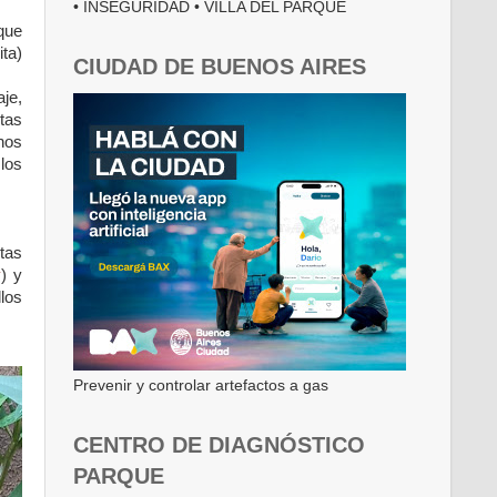
• INSEGURIDAD • VILLA DEL PARQUE
que
ita)
CIUDAD DE BUENOS AIRES
aje,
tas
nos
los
tas
y
) y
los
Prevenir y controlar artefactos a gas
CENTRO DE DIAGNÓSTICO
PARQUE