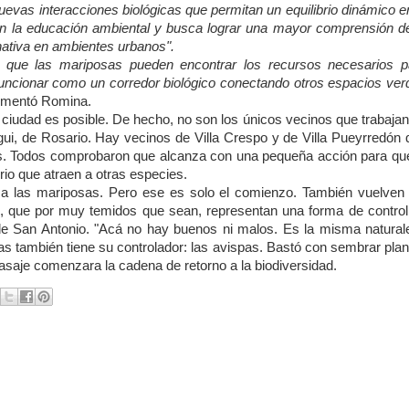
nuevas interacciones biológicas que permitan un equilibrio dinámico e
 en la educación ambiental y busca lograr una mayor comprensión de
nativa en ambientes urbanos".
 que las mariposas pueden encontrar los recursos necesarios p
 funcionar como un corredor biológico conectando otros espacios ver
mentó Romina.
ciudad es posible. De hecho, no son los únicos vecinos que trabajan
ui, de Rosario. Hay vecinos de Villa Crespo y de Villa Pueyrredón 
os. Todos comprobaron que alcanza con una pequeña acción para que
io que atraen a otras especies.
n a las mariposas. Pero ese es solo el comienzo. También vuelven 
s, que por muy temidos que sean, representan una forma de control
s de San Antonio. "Acá no hay buenos ni malos. Es la misma natural
sas también tiene su controlador: las avispas. Bastó con sembrar pla
saje comenzara la cadena de retorno a la biodiversidad.