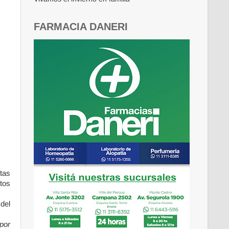
FARMACIA DANERI
tas
stos
 del
por