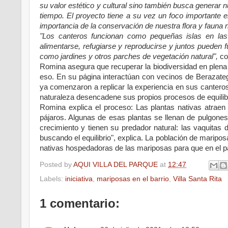
su valor estético y cultural sino también busca generar 
tiempo. El proyecto tiene a su vez un foco importante
importancia de la conservación de nuestra flora y fauna 
"Los canteros funcionan como pequeñas islas en las
alimentarse, refugiarse y reproducirse y juntos pueden
como jardines y otros parches de vegetación natural",
co
Romina asegura que recuperar la biodiversidad en plena 
eso. En su página interactúan con vecinos de Berazateg
ya comenzaron a replicar la experiencia en sus canter
naturaleza desencadene sus propios procesos de equilibr
Romina explica el proceso: Las plantas nativas atrae
pájaros. Algunas de esas plantas se llenan de pulgone
crecimiento y tienen su predador natural: las vaquita
buscando el equilibrio", explica. La población de maripo
nativas hospedadoras de las mariposas para que en el pa
Posted by
AQUI VILLA DEL PARQUE
at
12:47
Labels:
iniciativa
,
mariposas en el barrio
,
Villa Santa Rita
1 comentario: