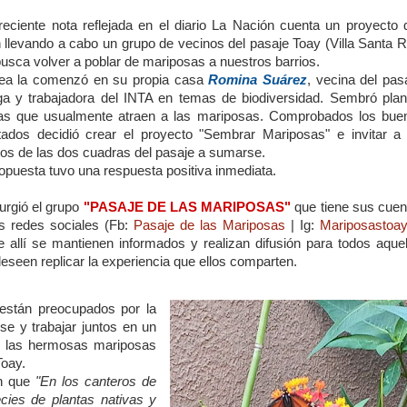
eciente nota reflejada en el diario La Nación cuenta un proyecto 
 llevando a cabo un grupo de vecinos del pasaje Toay (Villa Santa R
usca volver a poblar de mariposas a nuestros barrios.
dea la comenzó en su propia casa
Romina Suárez
, vecina del pas
ga y trabajadora del INTA en temas de biodiversidad. Sembró plan
vas que usualmente atraen a las mariposas. Comprobados los bue
tados decidió crear el proyecto "Sembrar Mariposas" e invitar a 
os de las dos cuadras del pasaje a sumarse.
opuesta tuvo una respuesta positiva inmediata.
urgió el grupo
"PASAJE DE LAS MARIPOSAS"
que tiene sus cuen
s redes sociales (Fb:
Pasaje de las Mariposas
| Ig:
Mariposastoa
 allí se mantienen informados y realizan difusión para todos aquel
eseen replicar la experiencia que ellos comparten.
stán preocupados por la
rse y trabajar juntos en un
ar las hermosas mariposas
Toay.
on que
"En los canteros de
cies de plantas nativas y