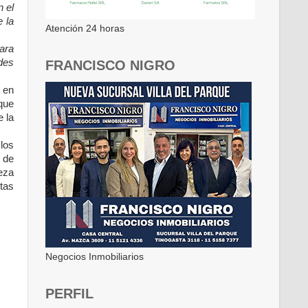
n el
 la
Atención 24 horas
ara
des
FRANCISCO NIGRO
 en
que
 la
los
 de
eza
ntas
Negocios Inmobiliarios
PERFIL