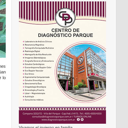
nes
úan
 lo
Vivamos el invierno en familia