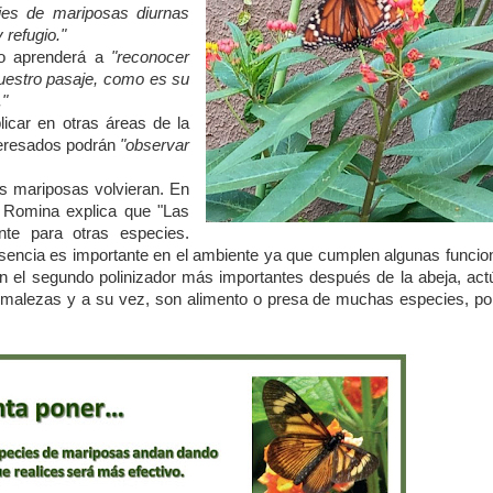
cies de mariposas diurnas
 refugio."
ido aprenderá a
"reconocer
uestro pasaje, como es su
."
licar en otras áreas de la
nteresados podrán
"observar
s mariposas volvieran. En
l, Romina explica que "Las
nte para otras especies.
sencia es importante en el ambiente ya que cumplen algunas funcio
n el segundo polinizador más importantes después de la abeja, act
 malezas y a su vez, son alimento o presa de muchas especies, por