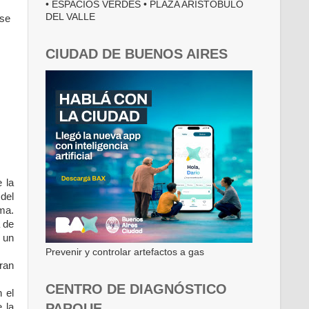
• ESPACIOS VERDES • PLAZA ARISTÓBULO
DEL VALLE
rse
CIUDAD DE BUENOS AIRES
.
 la
del
ma.
a de
 un
Prevenir y controlar artefactos a gas
gran
CENTRO DE DIAGNÓSTICO
 el
PARQUE
 la