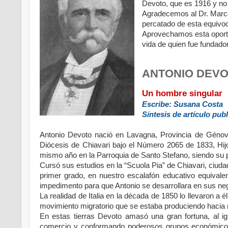
Devoto, que es 1916 y no e
Agradecemos al Dr. Marce
percatado de esta equivoc
Aprovechamos esta oportu
vida de quien fue fundado
ANTONIO DEV
Un hombre singular
Escribe: Susana Costa
Síntesis de artículo pub
Antonio Devoto nació en Lavagna, Provincia de Génova
Diócesis de Chiavari bajo el Número 2065 de 1833, Hi
mismo año en la Parroquia de Santo Stefano, siendo su
Cursó sus estudios en la “Scuola Pia” de Chiavari, ciuda
primer grado, en nuestro escalafón educativo equival
impedimento para que Antonio se desarrollara en sus nego
La realidad de Italia en la década de 1850 lo llevaron a
movimiento migratorio que se estaba produciendo hacia 
En estas tierras Devoto amasó una gran fortuna, al igu
comercio y conformando poderosos grupos económicos