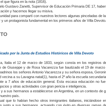
l que figura en la nota (1816).
lo Gustavo Zanetti, Supervisor de Educación Primaria DE 17, habe
ación y hacernos llegar su misiva.
nidad para compartí con nuestros lectores algunas pinceladas de la
r y un protagonista fundamental en los primeros años de Villa Devoto
OTO
licado por la Junta de Estudios Históricos de Villa Devoto
, Italia el 12 de marzo de 1833, según consta en los registros de
jo de Giuseppe y de Rosa Vacarezza fue bautizado el 19 de marzo 
 padrinos los señores Antonio Vacarezza y su señora esposa, Geroni
d vecina a su Lavagna natal(1), hasta el 2º año la escuela secundari
ente a 7 años de educación general. Esta escasa educación no fue
cios y otras actividades con gran pericia e inteligencia.
 él y a sus hermanos a establecerse en Argentina, en un contexto de 
nuestro país.
al que lo habían hecho otros inmigrantes italianos, iniciándose en
 junto a sus hermanos, actuando con éxito en diversas ramas de