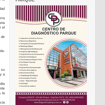
dad
rra
 una
 el
 de
la-
 su
y a
ilia
ente
 la
ncia