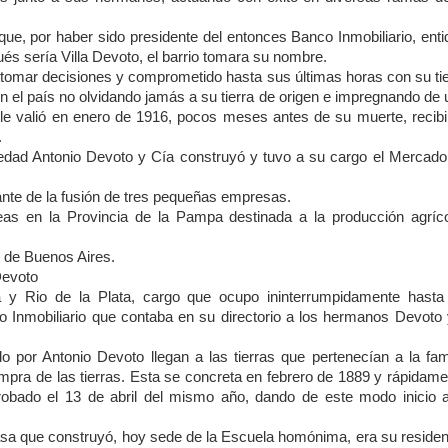
ue, por haber sido presidente del entonces Banco Inmobiliario, enti
ués sería Villa Devoto, el barrio tomara su nombre.
 tomar decisiones y comprometido hasta sus últimas horas con su tie
 en el país no olvidando jamás a su tierra de origen e impregnando de
 le valió en enero de 1916, pocos meses antes de su muerte, recibir
.
edad Antonio Devoto y Cía construyó y tuvo a su cargo el Mercado
nte de la fusión de tres pequeñas empresas.
as en la Provincia de la Pampa destinada a la producción agríco
 de Buenos Aires.
 Devoto
a y Rio de la Plata, cargo que ocupo ininterrumpidamente hasta
o Inmobiliario que contaba en su directorio a los hermanos Devoto 
do por Antonio Devoto llegan a las tierras que pertenecían a la fam
compra de las tierras. Esta se concreta en febrero de 1889 y rápidam
robado el 13 de abril del mismo año, dando de este modo inicio a
 casa que construyó, hoy sede de la Escuela homónima, era su reside