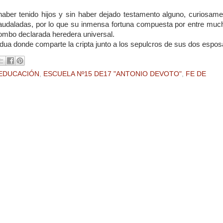
haber tenido hijos y sin haber dejado testamento alguno, curiosame
caudaladas, por lo que su inmensa fortuna compuesta por entre muc
ombo declarada heredera universal.
dua donde comparte la cripta junto a los sepulcros de sus dos espos
EDUCACIÓN
,
ESCUELA Nº15 DE17 "ANTONIO DEVOTO"
,
FE DE