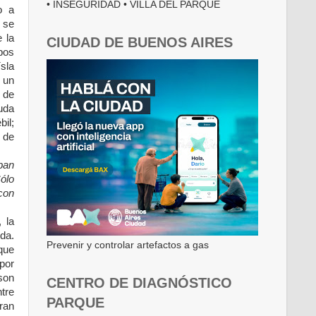
• INSEGURIDAD • VILLA DEL PARQUE
o a
 se
e la
CIUDAD DE BUENOS AIRES
pos
ísla
 un
a de
uda
il;
 de
ban
Sólo
con
 la
da.
Prevenir y controlar artefactos a gas
 que
por
son
CENTRO DE DIAGNÓSTICO
tre
PARQUE
ran