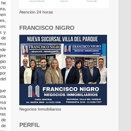
 he
ra,
Atención 24 horas
enen
les,
ses
FRANCISCO NIGRO
s y
 de
omo
ede
pre
pio
cto
 por
 del
que
sta
resa
tiva
Negocios Inmobiliarios
ras
s de
PERFIL
 de