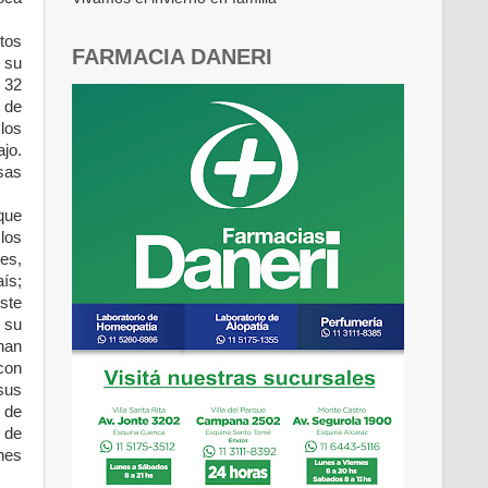
tos
FARMACIA DANERI
 su
 32
 de
 los
jo.
sas
que
 los
es,
ís;
este
 su
han
 con
sus
 de
a de
nes