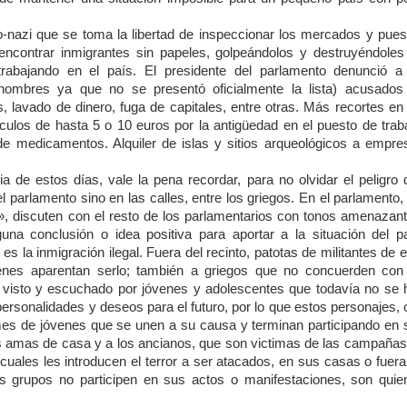
eo-nazi que se toma la libertad de inspeccionar los mercados y pues
o encontrar inmigrantes sin papeles, golpeándolos y destruyéndoles
trabajando en el país. El presidente del parlamento denunció a
nombres ya que no se presentó oficialmente la lista) acusados
s, lavado de dinero, fuga de capitales, entre otras. Más recortes en
culos de hasta 5 o 10 euros por la antigüedad en el puesto de traba
 de medicamentos. Alquiler de islas y sitios arqueológicos a empre
de estos días, vale la pena recordar, para no olvidar el peligro 
el parlamento sino en las calles, entre los griegos. En el parlamento,
i», discuten con el resto de los parlamentarios con tonos amenazant
guna conclusión o idea positiva para aportar a la situación del pa
s la inmigración ilegal. Fuera del recinto, patotas de militantes de 
uienes aparentan serlo; también a griegos que no concuerden con
s visto y escuchado por jóvenes y adolescentes que todavía no se 
ersonalidades y deseos para el futuro, por lo que estos personajes,
mes de jóvenes que se unen a su causa y terminan participando en 
as amas de casa y a los ancianos, que son victimas de las campañas
cuales les introducen el terror a ser atacados, en sus casas o fuer
tos grupos no participen en sus actos o manifestaciones, son quie