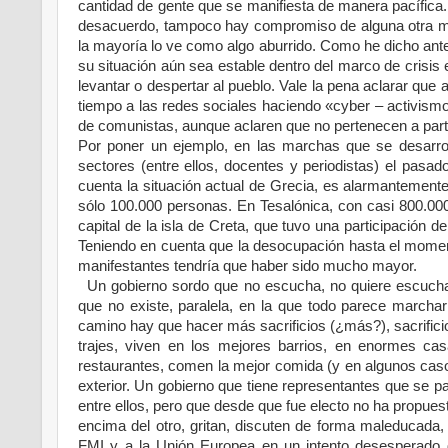
cantidad de gente que se manifiesta de manera pacífica
desacuerdo, tampoco hay compromiso de alguna otra mane
la mayoría lo ve como algo aburrido. Como he dicho ant
su situación aún sea estable dentro del marco de crisi
levantar o despertar al pueblo. Vale la pena aclarar que
tiempo a las redes sociales haciendo «cyber – activismo»
de comunistas, aunque aclaren que no pertenecen a parti
Por poner un ejemplo, en las marchas que se desarro
sectores (entre ellos, docentes y periodistas) el pasa
cuenta la situación actual de Grecia, es alarmantemente
sólo 100.000 personas. En Tesalónica, con casi 800.000 
capital de la isla de Creta, que tuvo una participación 
Teniendo en cuenta que la desocupación hasta el momen
manifestantes tendría que haber sido mucho mayor.
Un gobierno sordo que no escucha, no quiere escuchar
que no existe, paralela, en la que todo parece march
camino hay que hacer más sacrificios (¿más?), sacrificio
trajes, viven en los mejores barrios, en enormes ca
restaurantes, comen la mejor comida (y en algunos casos
exterior. Un gobierno que tiene representantes que se pa
entre ellos, pero que desde que fue electo no ha propue
encima del otro, gritan, discuten de forma maleducada,
FMI y a la Unión Europea en un intento desesperado 