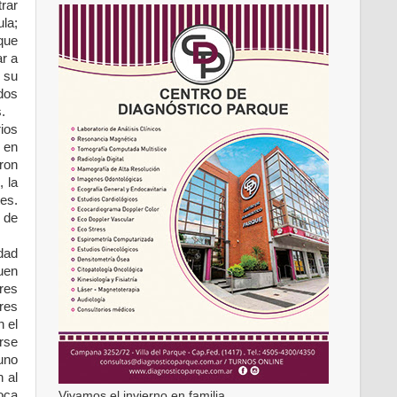
rar
la;
que
r a
e su
ados
is.
ios
 en
aron
 la
tes.
 de
dad
uen
ores
res
n el
arse
 uno
 al
oca
Vivamos el invierno en familia