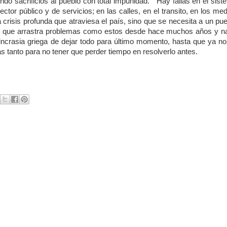
do sacrificios al pueblo con total impunidad. Hay fallas en el sist
ector público y de servicios; en las calles, en el transito, en los me
a crisis profunda que atraviesa el país, sino que se necesita a un pu
ia, que arrastra problemas como estos desde hace muchos años y n
sincrasia griega de dejar todo para último momento, hasta que ya no
as tanto para no tener que perder tiempo en resolverlo antes.