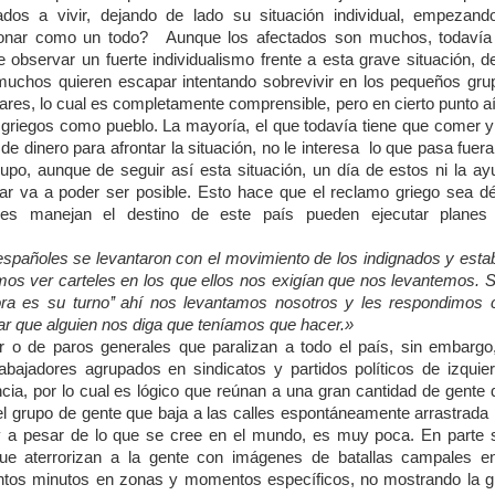
gados a vivir, dejando de lado su situación individual, empezand
ionar como un todo? Aunque los afectados son muchos, todavía
 observar un fuerte individualismo frente a esta grave situación, d
muchos quieren escapar intentando sobrevivir en los pequeños gru
iares, lo cual es completamente comprensible, pero en cierto punto a
 griegos como pueblo. La mayoría, el que todavía tiene que comer y
de dinero para afrontar la situación, no le interesa lo que pasa fuer
upo, aunque de seguir así esta situación, un día de estos ni la ay
iar va a poder ser posible. Esto hace que el reclamo griego sea déb
nes manejan el destino de este país pueden ejecutar planes
spañoles se levantaron con el movimiento de los indignados y esta
amos ver carteles en los que ellos nos exigían que nos levantemos. 
hora es su turno’’ ahí nos levantamos nosotros y les respondimos 
rar que alguien nos diga que teníamos que hacer.»
 o de paros generales que paralizan a todo el país, sin embargo,
rabajadores agrupados en sindicatos y partidos políticos de izquier
ncia, por lo cual es lógico que reúnan a una gran cantidad de gente
l grupo de gente que baja a las calles espontáneamente arrastrada 
muy a pesar de lo que se cree en el mundo, es muy poca. En parte 
e aterrorizan a la gente con imágenes de batallas campales en
ntos minutos en zonas y momentos específicos, no mostrando la g