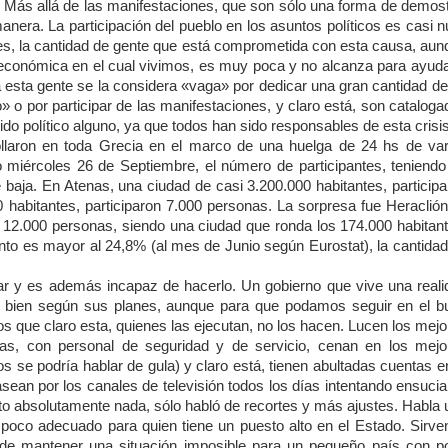
. Más allá de las manifestaciones, que son sólo una forma de demost
ra. La participación del pueblo en los asuntos políticos es casi nu
es, la cantidad de gente que está comprometida con esta causa, aun
s económica en el cual vivimos, es muy poca y no alcanza para ayuda
 a esta gente se la considera «vaga» por dedicar una gran cantidad d
 o por participar de las manifestaciones, y claro está, son catalog
do político alguno, ya que todos han sido responsables de esta cris
llaron en toda Grecia en el marco de una huelga de 24 hs de var
do miércoles 26 de Septiembre, el número de participantes, teniendo
 baja. En Atenas, una ciudad de casi 3.200.000 habitantes, particip
habitantes, participaron 7.000 personas. La sorpresa fue Heraclión,
de 12.000 personas, siendo una ciudad que ronda los 174.000 habitan
to es mayor al 24,8% (al mes de Junio según Eurostat), la cantidad
 y es además incapaz de hacerlo. Un gobierno que vive una reali
ar bien según sus planes, aunque para que podamos seguir en el b
s que claro esta, quienes las ejecutan, no los hacen. Lucen los mej
sas, con personal de seguridad y de servicio, cenan en los mejo
 se podría hablar de gula) y claro está, tienen abultadas cuentas e
sean por los canales de televisión todos los días intentando ensuci
sto absolutamente nada, sólo habló de recortes y más ajustes. Habla
 poco adecuado para quien tiene un puesto alto en el Estado. Sirven
de mantener una situación imposible para un pequeño país con p