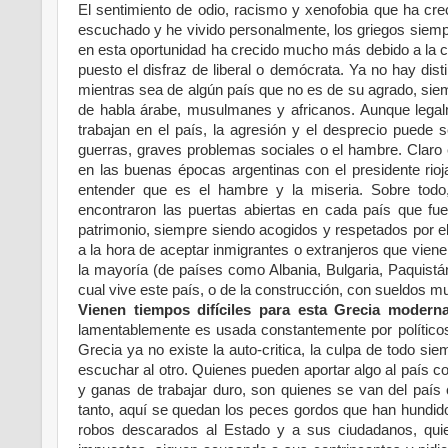
El sentimiento de odio, racismo y xenofobia que ha cre
escuchado y he vivido personalmente, los griegos siempr
en esta oportunidad ha crecido mucho más debido a la cri
puesto el disfraz de liberal o demócrata. Ya no hay dist
mientras sea de algún país que no es de su agrado, sie
de habla árabe, musulmanes y africanos. Aunque lega
trabajan en el país, la agresión y el desprecio puede
guerras, graves problemas sociales o el hambre. Clar
en las buenas épocas argentinas con el presidente rio
entender que es el hambre y la miseria. Sobre todo
encontraron las puertas abiertas en cada país que fu
patrimonio, siempre siendo acogidos y respetados por el
a la hora de aceptar inmigrantes o extranjeros que vien
la mayoría (de países como Albania, Bulgaria, Paquistán,
cual vive este país, o de la construcción, con sueldos m
Vienen tiempos difíciles para esta Grecia modern
lamentablemente es usada constantemente por políticos 
Grecia ya no existe la auto-critica, la culpa de todo si
escuchar al otro. Quienes pueden aportar algo al país co
y ganas de trabajar duro, son quienes se van del paí
tanto, aquí se quedan los peces gordos que han hundido 
robos descarados al Estado y a sus ciudadanos, qui