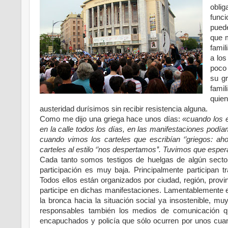
obli
func
puede
que 
famil
a los
poco 
su gr
famil
quie
austeridad durísimos sin recibir resistencia alguna.
Como me dijo una griega hace unos días:
«cuando los e
en la calle todos los días, en las manifestaciones podí
cuando vimos los carteles que escribían ‘’griegos: a
carteles al estilo ‘’nos despertamos’’. Tuvimos que espe
Cada tanto somos testigos de huelgas de algún sector
participación es muy baja. Principalmente participan t
Todos ellos están organizados por ciudad, región, provi
participe en dichas manifestaciones. Lamentablemente e
la bronca hacia la situación social ya insostenible, 
responsables también los medios de comunicación qu
encapuchados y policía que sólo ocurren por unos cua