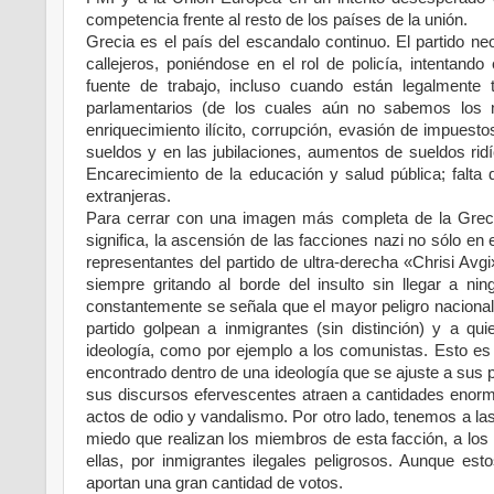
competencia frente al resto de los países de la unión.
Grecia es el país del escandalo continuo. El partido n
callejeros, poniéndose en el rol de policía, intentand
fuente de trabajo, incluso cuando están legalmente 
parlamentarios (de los cuales aún no sabemos los 
enriquecimiento ilícito, corrupción, evasión de impuesto
sueldos y en las jubilaciones, aumentos de sueldos ridí
Encarecimiento de la educación y salud pública; falta
extranjeras.
Para cerrar con una imagen más completa de la Grecia 
significa, la ascensión de las facciones nazi no sólo en 
representantes del partido de ultra-derecha «Chrisi Avg
siempre gritando al borde del insulto sin llegar a nin
constantemente se señala que el mayor peligro nacional e
partido golpean a inmigrantes (sin distinción) y a q
ideología, como por ejemplo a los comunistas. Esto e
encontrado dentro de una ideología que se ajuste a sus p
sus discursos efervescentes atraen a cantidades enor
actos de odio y vandalismo. Por otro lado, tenemos a l
miedo que realizan los miembros de esta facción, a los 
ellas, por inmigrantes ilegales peligrosos. Aunque es
aportan una gran cantidad de votos.