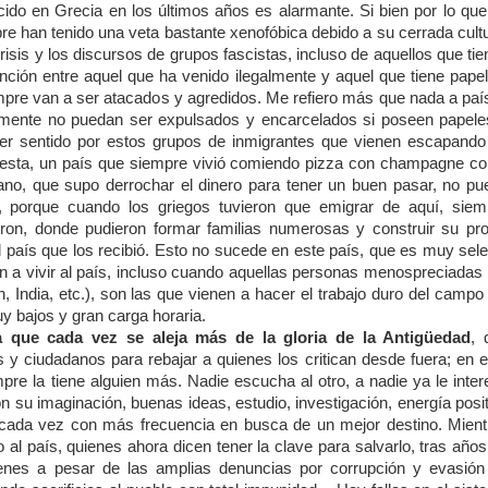
cido en Grecia en los últimos años es alarmante. Si bien por lo que
e han tenido una veta bastante xenofóbica debido a su cerrada cultu
sis y los discursos de grupos fascistas, incluso de aquellos que ti
inción entre aquel que ha venido ilegalmente y aquel que tiene pape
mpre van a ser atacados y agredidos. Me refiero más que nada a paí
lmente no puedan ser expulsados y encarcelados si poseen papele
 ser sentido por estos grupos de inmigrantes que vienen escapando
o esta, un país que siempre vivió comiendo pizza con champagne c
jano, que supo derrochar el dinero para tener un buen pasar, no pu
, porque cuando los griegos tuvieron que emigrar de aquí, siem
eron, donde pudieron formar familias numerosas y construir su pro
 país que los recibió. Esto no sucede en este país, que es muy sele
en a vivir al país, incluso cuando aquellas personas menospreciadas
 India, etc.), son las que vienen a hacer el trabajo duro del campo
uy bajos y gran carga horaria.
a que cada vez se aleja más de la gloria de la Antigüedad
, 
y ciudadanos para rebajar a quienes los critican desde fuera; en e
empre la tiene alguien más. Nadie escucha al otro, a nadie ya le inte
n su imaginación, buenas ideas, estudio, investigación, energía posi
s cada vez con más frecuencia en busca de un mejor destino. Mient
al país, quienes ahora dicen tener la clave para salvarlo, tras año
enes a pesar de las amplias denuncias por corrupción y evasión